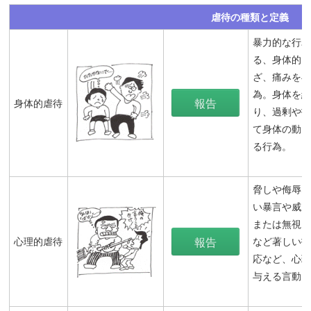
虐待の種類と定義
暴力的な行
る、身体的
ざ、痛みを
為。身体を
報告
身体的虐待
り、過剰や
て身体の動
る行為。
脅しや侮辱
い暴言や威
または無視
心理的虐待
報告
など著しい
応など、心
与える言動