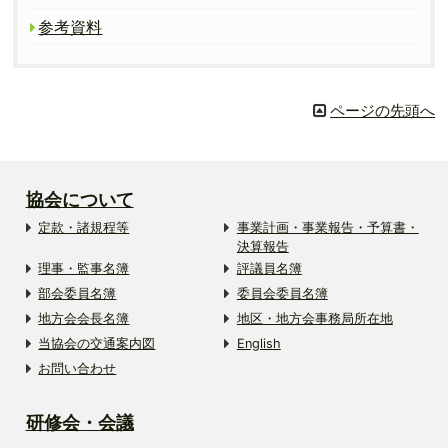
参考資料
ページの先頭へ
協会について
定款・諸規程等
事業計画・事業報告・予算書・
決算報告
理事・監事名簿
評議員名簿
部会委員名簿
委員会委員名簿
地方会会長名簿
地区・地方会事務局所在地
当協会の交通案内図
English
お問い合わせ
研修会・会議