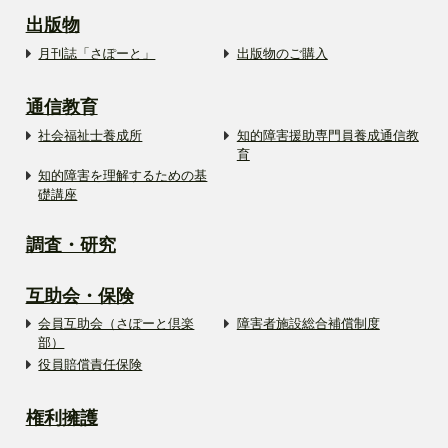
出版物
月刊誌「さぽーと」
出版物のご購入
通信教育
社会福祉士養成所
知的障害援助専門員養成通信教
育
知的障害を理解するための基
礎講座
調査・研究
互助会・保険
会員互助会（さぽーと倶楽
障害者施設総合補償制度
部）
役員賠償責任保険
権利擁護