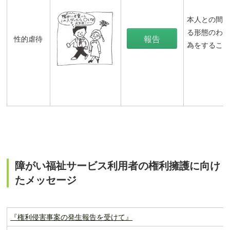
本人との間
る形態のわ
報告
性的虐待
為をするこ
障がい福祉サービス利用者の権利擁護に向け
たメッセージ
『権利侵害事案の発生報告を受けて』