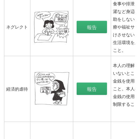
食事や排泄
濯など身辺
助をしない
ネグレクト
報告
療や福祉サ
けさせない
生活環境を
こと。
本人の理解
いないとこ
金銭を使用
報告
こと。本人
経済的虐待
金銭の使用
制限するこ