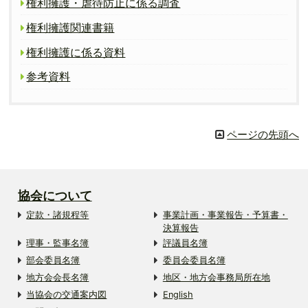
権利擁護・虐待防止に係る調査
権利擁護関連書籍
権利擁護に係る資料
参考資料
ページの先頭へ
協会について
定款・諸規程等
事業計画・事業報告・予算書・
決算報告
理事・監事名簿
評議員名簿
部会委員名簿
委員会委員名簿
地方会会長名簿
地区・地方会事務局所在地
当協会の交通案内図
English