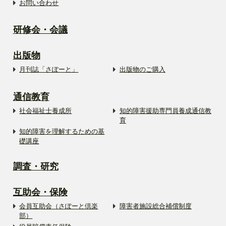
お問い合わせ
研修会・会議
出版物
月刊誌「さぽーと」
出版物のご購入
通信教育
社会福祉士養成所
知的障害援助専門員養成通信教
育
知的障害を理解するための基
礎講座
調査・研究
互助会・保険
会員互助会（さぽーと倶楽
障害者施設総合補償制度
部）