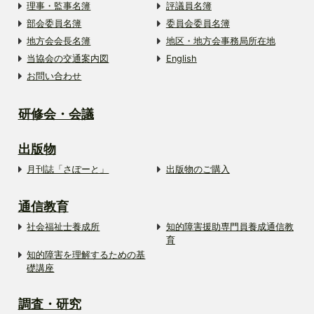
理事・監事名簿
評議員名簿
部会委員名簿
委員会委員名簿
地方会会長名簿
地区・地方会事務局所在地
当協会の交通案内図
English
お問い合わせ
研修会・会議
出版物
月刊誌「さぽーと」
出版物のご購入
通信教育
社会福祉士養成所
知的障害援助専門員養成通信教
育
知的障害を理解するための基
礎講座
調査・研究