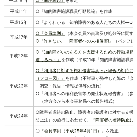
平成 ９ 年
○『倫理綱領』
を策定
平成11年
○『知的障害施設職員行動規範』を作成
平成15年
○『よくわかる 知的障害のある人たちの人権―Q＆
○『会員準則』
（本会会員の責務及び処分等に関す
平成17年
○『許さない、 障害者への人権侵害!』
（パンフレ
○『知的障がいのある方を支援するための行動規範
平成22年
道しるべ～』
を作成（平成11年『知的障害施設職員
○『利用者に対する権利侵害等あった場合の対応に
（フロー図）』
を作成（不祥事が発生した際の『会
平成23年
調査・報告・情報提供等の流れ）
○『利用者への権利侵害等の発生状況報告書』（参
（地方会から本会事務局への報告様式）
○障害者虐待の防止、障害者の養護者に対する支援
平成24年
防止法）の施行にあわせて、
『障害者の虐待防止に
〇
『会員準則（平成25年4月1日）』
を改正