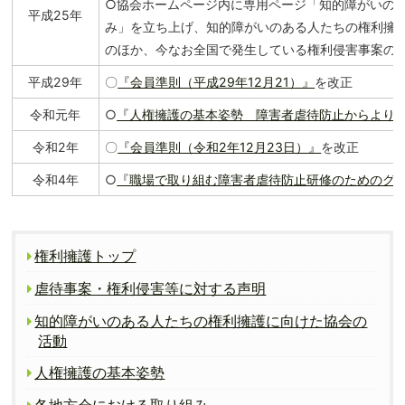
○協会ホームページ内に専用ページ「知的障がいの
平成25年
み」を立ち上げ、知的障がいのある人たちの権利擁
のほか、今なお全国で発生している権利侵害事案の
平成29年
〇
『会員準則（平成29年12月21）』
を改正
令和元年
○
『人権擁護の基本姿勢 障害者虐待防止からより
令和2年
〇
『会員準則（令和2年12月23日）』
を改正
令和4年
○
『職場で取り組む障害者虐待防止研修のためのグ
権利擁護トップ
虐待事案・権利侵害等に対する声明
知的障がいのある人たちの権利擁護に向けた協会の
活動
人権擁護の基本姿勢