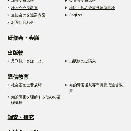
部会委員名簿
委員会委員名簿
地方会会長名簿
地区・地方会事務局所在地
当協会の交通案内図
English
お問い合わせ
研修会・会議
出版物
月刊誌「さぽーと」
出版物のご購入
通信教育
社会福祉士養成所
知的障害援助専門員養成通信教
育
知的障害を理解するための基
礎講座
調査・研究