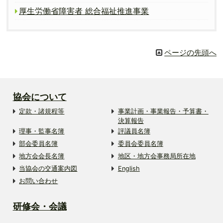
厚生労働省障害者 総合福祉推進事業
ページの先頭へ
協会について
定款・諸規程等
事業計画・事業報告・予算書・
決算報告
理事・監事名簿
評議員名簿
部会委員名簿
委員会委員名簿
地方会会長名簿
地区・地方会事務局所在地
当協会の交通案内図
English
お問い合わせ
研修会・会議