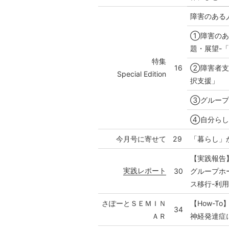
障害のある
①障害のあ
題・展望-
特集
16
②障害者支
Special Edition
択支援」
③グループ
④自分らし
今月号に寄せて
29
「暮らし」
【実践報告
実践レポート
30
グループホ
ス移行-利
さぽーとＳＥＭＩＮ
【How-To
34
ＡＲ
神経発達症