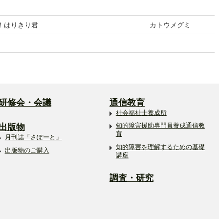
！はりきり君
カトウメグミ
研修会・会議
通信教育
社会福祉士養成所
出版物
知的障害援助専門員養成通信教
育
月刊誌「さぽーと」
知的障害を理解するための基礎
出版物のご購入
講座
調査・研究