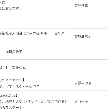
真館
竹林裕也
えば宴会です」
会福祉法人仙台はげみの会 サポートセンター
吉城麻衣子
】 溝延美代子
紹介】 加藤弘晃
らのメッセージ】
吉原みゆき
ぜ」で芽生えるみんなのケア
動あれこれ】
く、地球を大切に-リサイクルガラスで作る世
與羽州子
のガラスアート-