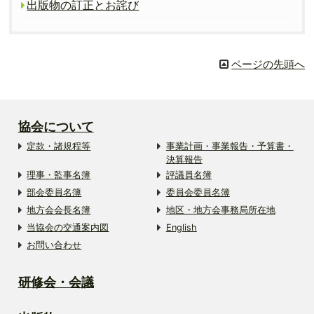
出版物の訂正とお詫び
ページの先頭へ
協会について
定款・諸規程等
事業計画・事業報告・予算書・
決算報告
理事・監事名簿
評議員名簿
部会委員名簿
委員会委員名簿
地方会会長名簿
地区・地方会事務局所在地
当協会の交通案内図
English
お問い合わせ
研修会・会議