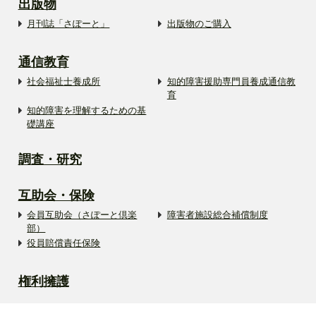
出版物
月刊誌「さぽーと」
出版物のご購入
通信教育
社会福祉士養成所
知的障害援助専門員養成通信教
育
知的障害を理解するための基
礎講座
調査・研究
互助会・保険
会員互助会（さぽーと倶楽
障害者施設総合補償制度
部）
役員賠償責任保険
権利擁護