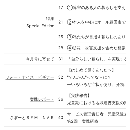
17
①障害のある人の暮らしを支える
特集
21
②本人を中心にオール豊田市で取
Special Edition
25
③私たちが目指す暮らしのあり方―
28
④防災・災害支援を含めた相談支
今月号に寄せて
31
「自分らしい暮らし」を実現する
【はじめて働くあなたへ】
フォー・ナイス・ビギナー
32
"てんかん"ってな～に？
―いろいろな症状があり、分類、
【実践報告】
実践レポート
36
児童期における地域連携支援の実
サービス管理責任者・児童発達支
さぽーとＳＥＭＩＮＡＲ
40
第2回 実践研修