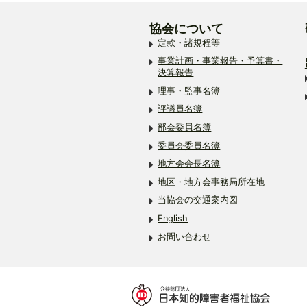
協会について
定款・諸規程等
事業計画・事業報告・予算書・
決算報告
理事・監事名簿
評議員名簿
部会委員名簿
委員会委員名簿
地方会会長名簿
地区・地方会事務局所在地
当協会の交通案内図
English
お問い合わせ