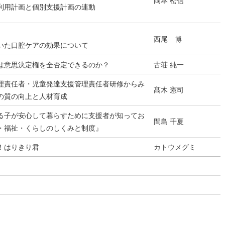
岡本 松信
利用計画と個別支援計画の連動
】
西尾 博
いた口腔ケアの効果について
は意思決定権を全否定できるのか？
古荘 純一
理責任者・児童発達支援管理責任者研修からみ
髙木 憲司
の質の向上と人材育成
る子が安心して暮らすために支援者が知ってお
間島 千夏
・福祉・くらしのしくみと制度』
！はりきり君
カトウメグミ