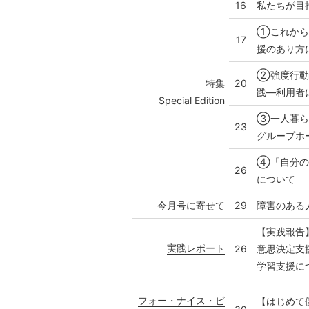
16
私たちが目
①これから
17
援のあり方
②強度行動
特集
20
践―利用者
Special Edition
③一人暮ら
23
グループホ
④「自分の
26
について
今月号に寄せて
29
障害のある
【実践報告
実践レポート
26
意思決定支
学習支援に
フォー・ナイス・ビ
【はじめて