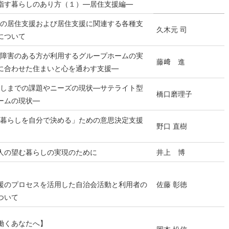
指す暮らしのあり方（１）―居住支援編―
の居住支援および居住支援に関連する各種支
久木元 司
について
障害のある方が利用するグループホームの実
藤﨑 進
に合わせた住まいと心を通わす支援―
しまでの課題やニーズの現状―サテライト型
橋口磨理子
ームの現状―
暮らしを自分で決める」ための意思決定支援
野口 直樹
人の望む暮らしの実現のために
井上 博
】
援のプロセスを活用した自治会活動と利用者の
佐藤 彰徳
ついて
働くあなたへ】