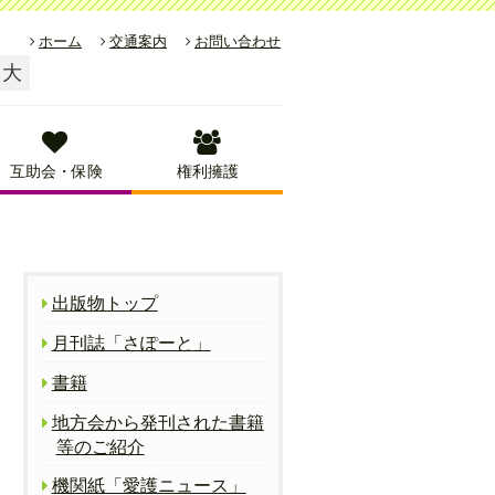
ホーム
交通案内
お問い合わせ
大
互助会・保険
権利擁護
出版物トップ
月刊誌「さぽーと」
書籍
地方会から発刊された書籍
等のご紹介
機関紙「愛護ニュース」