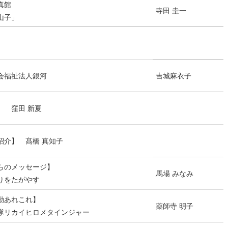
真館
寺田 圭一
山子」
会福祉法人銀河
吉城麻衣子
】 窪田 新夏
紹介】 髙橋 真知子
らのメッセージ】
馬場 みなみ
りをたがやす
動あれこれ】
薬師寺 明子
隊リカイヒロメタインジャー