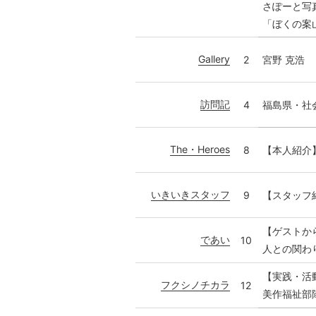
さぽーと写
「ぼくの案
Gallery
2
宮野 克浩
訪問記
4
福島県・社
The・Heroes
8
【本人紹介
いきいきスタッフ
9
【スタッフ
【ゲストか
であい
10
人との関わ
【実践・活
フクシノチカラ
12
美作福祉部