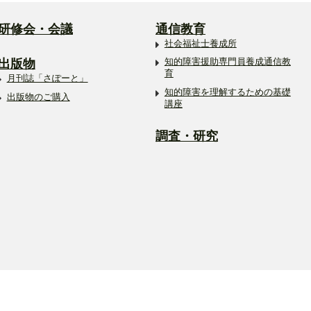
研修会・会議
通信教育
社会福祉士養成所
出版物
知的障害援助専門員養成通信教
育
月刊誌「さぽーと」
知的障害を理解するための基礎
出版物のご購入
講座
調査・研究