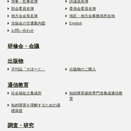
理事・監事名簿
評議員名簿
部会委員名簿
委員会委員名簿
地方会会長名簿
地区・地方会事務局所在地
当協会の交通案内図
English
お問い合わせ
研修会・会議
出版物
月刊誌「さぽーと」
出版物のご購入
通信教育
社会福祉士養成所
知的障害援助専門員養成通信教
育
知的障害を理解するための基
礎講座
調査・研究