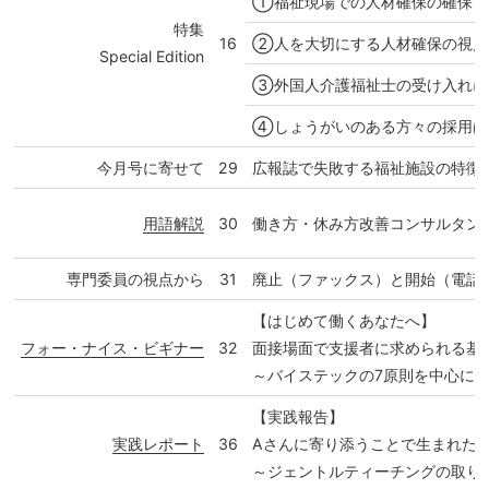
①福祉現場での人材確保の確保と
特集
16
②人を大切にする人材確保の視点
Special Edition
③外国人介護福祉士の受け入れに
④しょうがいのある方々の採用は
今月号に寄せて
29
広報誌で失敗する福祉施設の特徴
用語解説
30
働き方・休み方改善コンサルタン
専門委員の視点から
31
廃止（ファックス）と開始（電話
【はじめて働くあなたへ】
フォー・ナイス・ビギナー
32
面接場面で支援者に求められる基
～バイステックの7原則を中心に
【実践報告】
実践レポート
36
Aさんに寄り添うことで生まれた
～ジェントルティーチングの取り