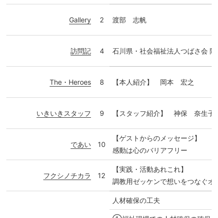
Gallery
2
渡部 志帆
訪問記
4
石川県・社会福祉法人つばさ会 
The・Heroes
8
【本人紹介】 岡本 宏之
いきいきスタッフ
9
【スタッフ紹介】 神保 奈生子
【ゲストからのメッセージ】
であい
10
感動は心のバリアフリー
【実践・活動あれこれ】
フクシノチカラ
12
調教用ゼッケンで想いをつなぐオ
人材確保の工夫