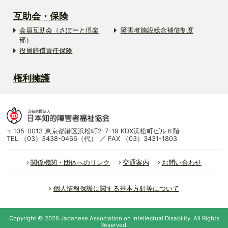
互助会・保険
会員互助会（さぽーと倶楽
障害者施設総合補償制度
部）
役員賠償責任保険
権利擁護
〒105-0013 東京都港区浜松町2-7-19 KDX浜松町ビル６階
TEL （03）3438-0466（代） ／ FAX （03）3431-1803
関係機関・団体へのリンク
交通案内
お問い合わせ
個人情報保護に関する基本方針等について
Copyright ©
2026
Japanese Association on Intellectual Disability.
All Rights
Reserved.