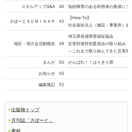
スキルアップQ&A
40
知的障害のある利用者の夜尿につ
【How-To】
さぽーとＳＥＭＩＮＡＲ
42
社会福祉法人（施設・事業所）会
埼玉県発達障害福祉協会
地区・地方会活動報告
49
災害対策特別委員会の取り組み
～これまで取り組んできた災害対
まんが
50
がんばれ！！はりきり君
お知らせ
50
編集後記
52
出版物トップ
月刊誌「さぽーと」
書籍