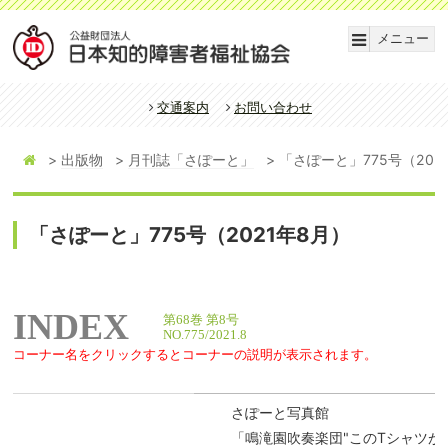
メニュー
交通案内
お問い合わせ
出版物
月刊誌「さぽーと」
「さぽーと」775号（202
「さぽーと」775号（2021年8月）
INDEX
第68巻 第8号
NO.775/2021.8
コーナー名をクリックするとコーナーの説明が表示されます。
さぽーと写真館
「鳴滝園吹奏楽団"このTシャツが