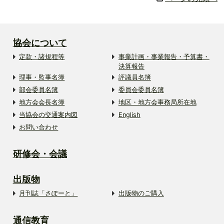
協会について
定款・諸規程等
事業計画・事業報告・予算書・
決算報告
理事・監事名簿
評議員名簿
部会委員名簿
委員会委員名簿
地方会会長名簿
地区・地方会事務局所在地
当協会の交通案内図
English
お問い合わせ
研修会・会議
出版物
月刊誌「さぽーと」
出版物のご購入
通信教育