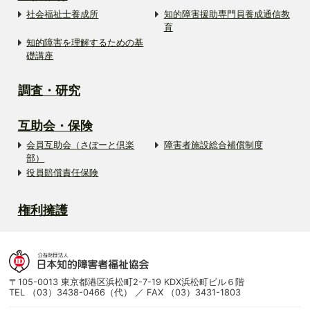
社会福祉士養成所
知的障害援助専門員養成通信教
育
知的障害を理解するための基
礎講座
調査・研究
互助会・保険
会員互助会（さぽーと倶楽
障害者施設総合補償制度
部）
役員賠償責任保険
権利擁護
〒105-0013 東京都港区浜松町2-7-19 KDX浜松町ビル６階
TEL （03）3438-0466（代） ／ FAX （03）3431-1803