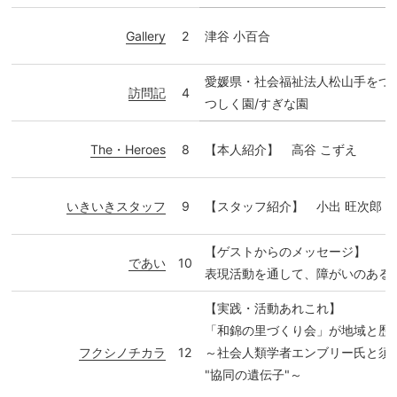
Gallery
2
津谷 小百合
愛媛県・社会福祉法人松山手をつ
訪問記
4
つしく園/すぎな園
The・Heroes
8
【本人紹介】 高谷 こずえ
いきいきスタッフ
9
【スタッフ紹介】 小出 旺次郎
【ゲストからのメッセージ】
であい
10
表現活動を通して、障がいのある
【実践・活動あれこれ】
「和錦の里づくり会」が地域と歴
フクシノチカラ
12
～社会人類学者エンブリー氏と須
"協同の遺伝子"～