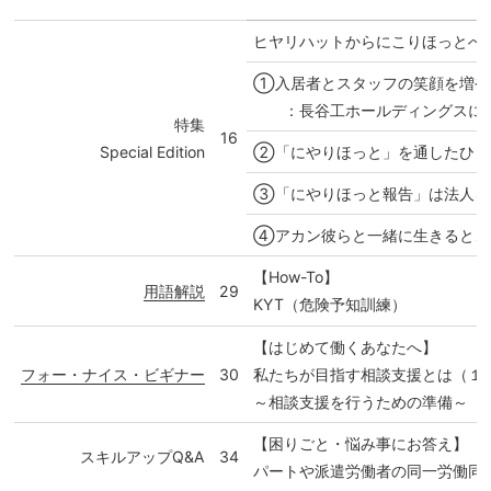
ヒヤリハットからにこりほっとへ
①入居者とスタッフの笑顔を増や
：長谷工ホールディングスにや
特集
16
Special Edition
②「にやりほっと」を通したひま
③「にやりほっと報告」は法人を
④アカン彼らと一緒に生きると、
【How-To】
用語解説
29
KYT（危険予知訓練）
【はじめて働くあなたへ】
フォー・ナイス・ビギナー
30
私たちが目指す相談支援とは（１
～相談支援を行うための準備～
【困りごと・悩み事にお答え】
スキルアップQ&A
34
パートや派遣労働者の同一労働同