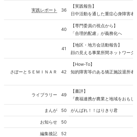
【実践報告】
実践レポート
36
日中活動を通した重症心身障害者
【専門委員の視点から】
40
「合理的配慮」が義務化へ
【地区・地方会活動報告】
41
顔の見える事業所間ネットワーク
【How-To】
さぽーとＳＥＭＩＮＡＲ
42
知的障害等のある矯正施設退所者
【書評】
ライブラリー
49
『農福連携が農業と地域をおもし
まんが
50
がんばれ！！はりきり君
お知らせ
50
編集後記
52