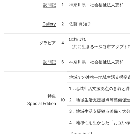
訪問記
1
神奈川県・社会福祉法人恵和
Gallery
2
佐藤 眞知子
ぽれぽれ
グラビア
4
（共に生きる〜深谷市アダプト制
訪問記
6
神奈川県・社会福祉法人恵和
地域での連携―地域生活支援拠点
1．地域生活支援拠点の意義と課
特集
10
2．地域生活支援拠点等整備促進
Special Edition
3．地域生活支援拠点整備＜大分
4．地域性を生かした「お互い様
【エッセイ】