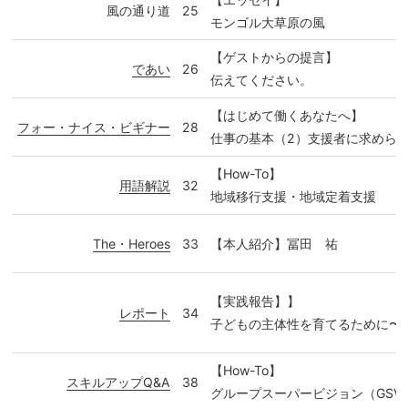
風の通り道
25
モンゴル大草原の風
【ゲストからの提言】
であい
26
伝えてください。
【はじめて働くあなたへ】
フォー・ナイス・ビギナー
28
仕事の基本（2）支援者に求めら
【How-To】
用語解説
32
地域移行支援・地域定着支援
The・Heroes
33
【本人紹介】冨田 祐
【実践報告】】
レポート
34
子どもの主体性を育てるために〜
【How-To】
スキルアップQ&A
38
グループスーパービジョン（GSV