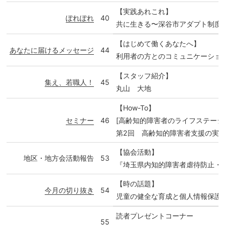
【実践あれこれ】
ぽれぽれ
40
共に生きる〜深谷市アダプト制度
【はじめて働くあなたへ】
あなたに届けるメッセージ
44
利用者の方とのコミュニケーショ
【スタッフ紹介】
集え、若職人！
45
丸山 大地
【How-To】
セミナー
46
[高齢知的障害者のライフステージ
第2回 高齢知的障害者支援の実
【協会活動】
地区・地方会活動報告
53
『埼玉県内知的障害者虐待防止・
【時の話題】
今月の切り抜き
54
児童の健全な育成と個人情報保護
読者プレゼントコーナー
55