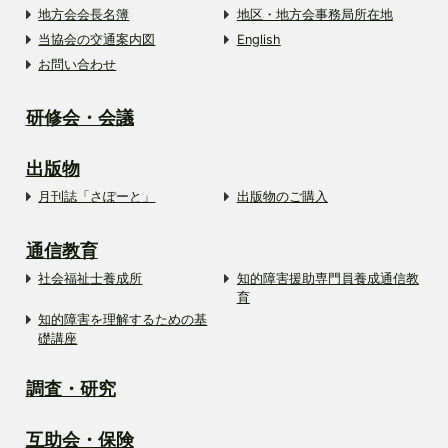
地方会会長名簿
地区・地方会事務局所在地
当協会の交通案内図
English
お問い合わせ
研修会・会議
出版物
月刊誌「さぽーと」
出版物のご購入
通信教育
社会福祉士養成所
知的障害援助専門員養成通信教
育
知的障害を理解するための基
礎講座
調査・研究
互助会・保険