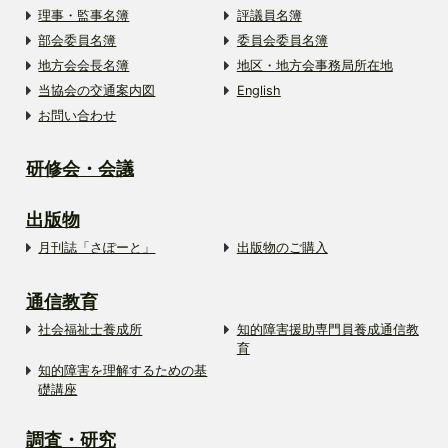
理事・監事名簿
評議員名簿
部会委員名簿
委員会委員名簿
地方会会長名簿
地区・地方会事務局所在地
当協会の交通案内図
English
お問い合わせ
研修会・会議
出版物
月刊誌「さぽーと」
出版物のご購入
通信教育
社会福祉士養成所
知的障害援助専門員養成通信教
育
知的障害を理解するための基
礎講座
調査・研究