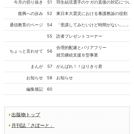
今月の切り抜き
51
羽生結弦選手のケガの直後の対応につい
復興への歩み
52
東日本大震災における養護教諭の役割
通信教育のページ
54
「受講してみたいけど時間がない……」
55
読者プレゼントコーナー
合理的配慮とバリアフリー
ちょっと言わせて
56
就労継続支援Ｂ型事業
まんが
57
がんばれ！！はりきり君
お知らせ
58
お知らせ
編集後記
60
出版物トップ
月刊誌「さぽーと」