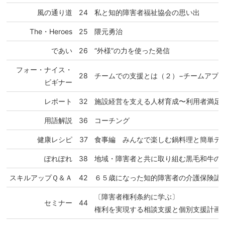
風の通り道
24
私と知的障害者福祉協会の思い出
The・Heroes
25
隈元勇治
であい
26
“外様”の力を使った発信
フォー・ナイス・
28
チームでの支援とは（２）−チームアプ
ビギナー
レポート
32
施設経営を支える人材育成〜利用者満足
用語解説
36
コーチング
健康レシピ
37
食事編 みんなで楽しむ鍋料理と簡単デ
ぽれぽれ
38
地域・障害者と共に取り組む黒毛和牛の
スキルアップＱ＆Ａ
42
６５歳になった知的障害者の介護保険認
〔障害者権利条約に学ぶ〕
セミナー
44
権利を実現する相談支援と個別支援計画