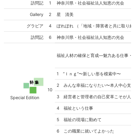
訪問記
1
神奈川県・社会福祉法人知恵の光会
Gallery
2
星 清美
グラビア
4
ぽれぽれ （「地域・障害者と共に取り組
訪問記
6
神奈川県・社会福祉法人知恵の光会
福祉人材の確保と育成―魅力ある仕事・
1 “Ｉｎｇ”〜新しい形を模索中〜
2 みんな幸福になりたい〜本人中心支
10
3 経営者と管理者の自己変革こそが人
Special Edition
4 福祉という仕事
5 福祉の現場に勤めて
6 この職業に就いてよかった