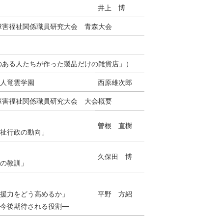
井上 博
障害福祉関係職員研究大会 青森大会
のある人たちが作った製品だけの雑貨店」）
法人竜雲学園
西原雄次郎
障害福祉関係職員研究大会 大会概要
曽根 直樹
福祉行政の動向」
久保田 博
らの教訓」
支援力をどう高めるか」
平野 方紹
に今後期待される役割―