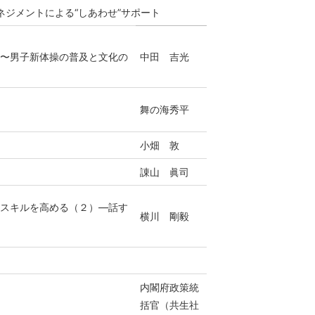
ネジメントによる“しあわせ”サポート
」〜男子新体操の普及と文化の
中田 吉光
舞の海秀平
」
小畑 敦
諌山 眞司
ンスキルを高める（２）―話す
横川 剛毅
内閣府政策統
括官（共生社