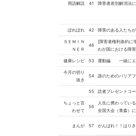
用語解説
41
障害者差別解消法
ぽれぽれ
42
障害のある人たち
ＳＥＭＩＮ
[障害者権利条約に学
46
ＮＥＲ
わが国における障
健康レシピ
53
運動編 一緒にエ
今月の切り
54
誰のためのバリア
抜き
55
読者プレゼントコ
ちょっと言
人生に携わってい
56
わせて
全国大会（青森）に
まんが
57
がんばれ！！はり