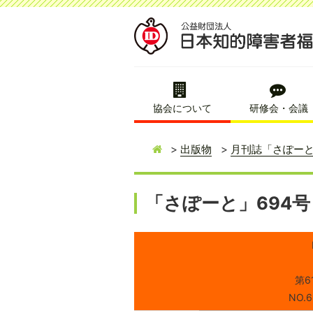
協会について
研修会・会議
出版物
月刊誌「さぽー
「さぽーと」694号（
第6
NO.6