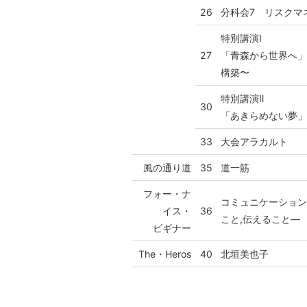
26
分科会7 リスクマ
特別講演Ⅰ
27
「青森から世界へ
構築〜
特別講演Ⅱ
30
「あきらめない夢
33
大会アラカルト
風の通り道
35
道一筋
フォー・ナ
コミュニケーショ
イス・
36
こと,伝えること―
ビギナー
The・Heros
40
北垣美也子