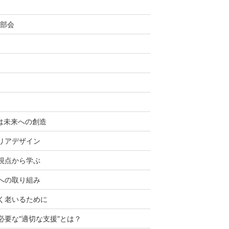
援部会
会
は未来への創造
リアデザイン
視点から学ぶ
への取り組み
く老いるために
必要な“適切な支援”とは？