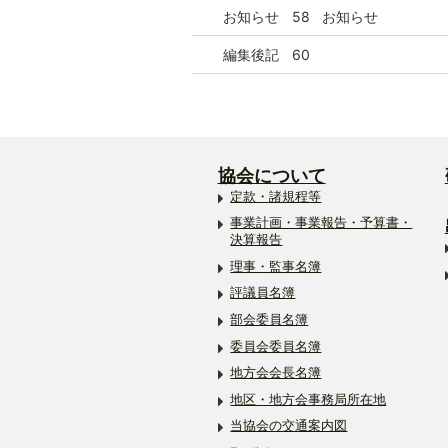
お知らせ
58
お知らせ
編集後記
60
協会について
定款・諸規程等
事業計画・事業報告・予算書・
決算報告
理事・監事名簿
評議員名簿
部会委員名簿
委員会委員名簿
地方会会長名簿
地区・地方会事務局所在地
当協会の交通案内図