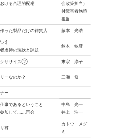
における合理的配慮
会政策担当）
付障害者施策
担当
が作った製品だけの雑貨店
藤本 光浩
ぶ]
鈴木 敏彦
害者虐待の現状と課題
クササイズ②
末宗 淳子
フリーなのか？
三瀬 修一
ーナー
る仕事であるということ
中島 光一
参加して……,再会
井上 浩一
カトウ メグ
きり君
ミ