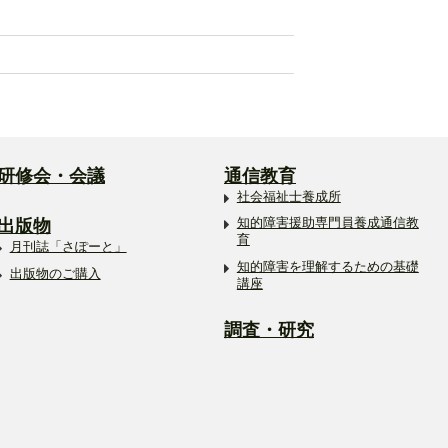
研修会・会議
通信教育
社会福祉士養成所
出版物
知的障害援助専門員養成通信教
育
月刊誌「さぽーと」
知的障害を理解するための基礎
出版物のご購入
講座
調査・研究