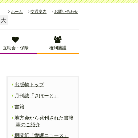
ホーム
交通案内
お問い合わせ
大
互助会・保険
権利擁護
出版物トップ
月刊誌「さぽーと」
書籍
地方会から発刊された書籍
等のご紹介
機関紙「愛護ニュース」