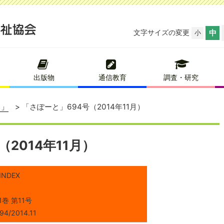
文字サイズの変更
中
小
出版物
通信教育
調査・研究
と」
「さぽーと」694号（2014年11月）
2014年11月）
INDEX
1巻 第11号
94/2014.11