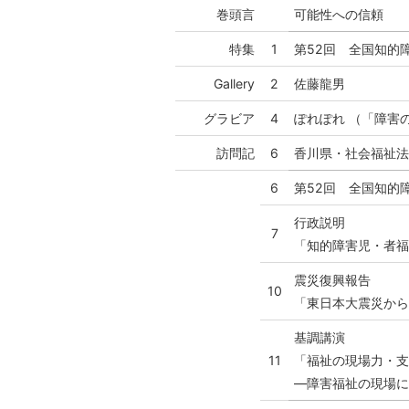
巻頭言
可能性への信頼
特集
1
第52回 全国知的
Gallery
2
佐藤龍男
グラビア
4
ぽれぽれ （「障害
訪問記
6
香川県・社会福祉
6
第52回 全国知的
行政説明
7
「知的障害児・者
震災復興報告
10
「東日本大震災か
基調講演
11
「福祉の現場力・
―障害福祉の現場