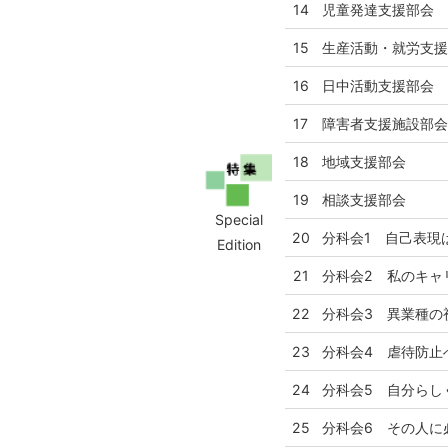
14
児童発達支援部会
15
生産活動・就労支
16
日中活動支援部会
17
障害者支援施設部
18
地域支援部会
19
相談支援部会
Special
20
分科会1 自己表現
Edition
21
分科会2 私のキャ
22
分科会3 異業種の
23
分科会4 虐待防止
24
分科会5 自分らし
25
分科会6 その人に