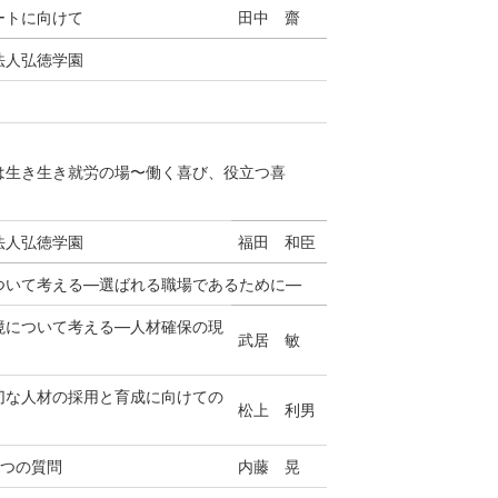
ートに向けて
田中 齋
法人弘徳学園
は生き生き就労の場〜働く喜び、役立つ喜
法人弘徳学園
福田 和臣
ついて考える―選ばれる職場であるために―
境について考える―人材確保の現
武居 敏
切な人材の採用と育成に向けての
松上 利男
5つの質問
内藤 晃