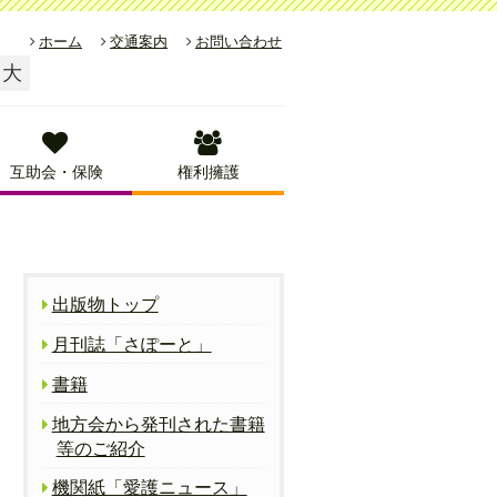
ホーム
交通案内
お問い合わせ
大
互助会・保険
権利擁護
出版物トップ
月刊誌「さぽーと」
書籍
地方会から発刊された書籍
等のご紹介
機関紙「愛護ニュース」