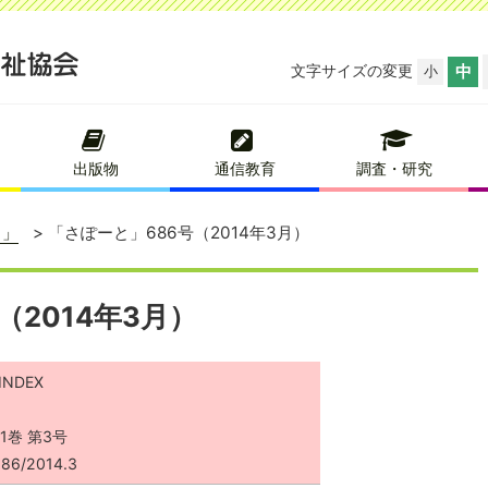
文字サイズの変更
中
小
出版物
通信教育
調査・研究
と」
「さぽーと」686号（2014年3月）
（2014年3月）
INDEX
1巻 第3号
86/2014.3