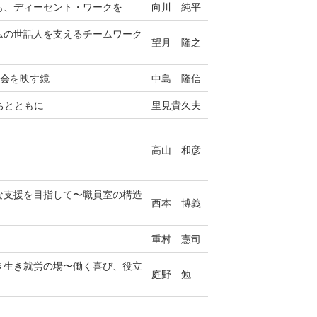
も、ディーセント・ワークを
向川 純平
ムの世話人を支えるチームワーク
望月 隆之
社会を映す鏡
中島 隆信
たちとともに
里見貴久夫
高山 和彦
な支援を目指して〜職員室の構造
西本 博義
重村 憲司
き生き就労の場〜働く喜び、役立
庭野 勉