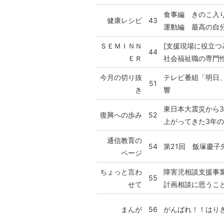
食事編 きのこ入
健康レシピ
43
運動編 最高の自
ＳＥＭＩＮＮ
[支援現場に役立つ
44
ＥＲ
社会福祉職の専門
今月の切り抜
テレビ番組「明日
51
き
響
東日本大震災から
復興への歩み
52
上がってきた3年
通信教育の
54
第21回 飯塚慶
ページ
ちょっと言わ
障害児相談支援事
55
せて
計画相談に思うこ
まんが
56
がんばれ！！はり