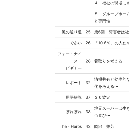
４．福祉の現場に
５．グループホー
と専門性
風の通り道
25
第6回 障害者は
であい
26
「10.6％」の人
フォー・ナイ
ス・
28
看取りを考える
ビギナー
情報共有と効率的
レポート
32
化を考える〜
用語解説
37
３６協定
地元スーパーは生
ぽれぽれ
38
つ喜び〜
The・Heros
42
岡部 兼芳