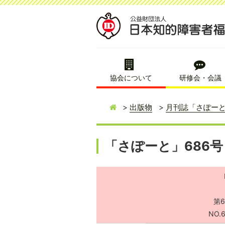
協会について
研修会・会議
出版物
月刊誌「さぽー
「さぽーと」686号
第6
NO.6