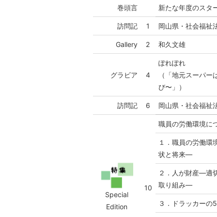
巻頭言
新たな年度のスタ
訪問記
1
岡山県・社会福祉
Gallery
2
和久文雄
ぽれぽれ
グラビア
4
（「地元スーパー
び〜」）
訪問記
6
岡山県・社会福祉
職員の労働環境に
１．職員の労働環
状と将来―
２．人が財産―適
取り組み―
10
Special
３．ドラッカーの
Edition