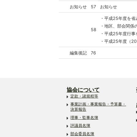
お知らせ
57
お知らせ
・平成25年度を省
・地区、部会関係
58
・平成25年度行事
・平成25年度（2
編集後記
76
協会について
定款・諸規程等
事業計画・事業報告・予算書・
決算報告
理事・監事名簿
評議員名簿
部会委員名簿