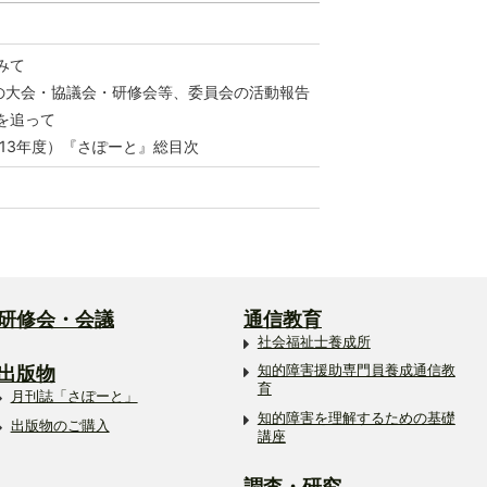
みて
の大会・協議会・研修会等、委員会の活動報告
を追って
013年度）『さぽーと』総目次
研修会・会議
通信教育
社会福祉士養成所
出版物
知的障害援助専門員養成通信教
育
月刊誌「さぽーと」
知的障害を理解するための基礎
出版物のご購入
講座
調査・研究