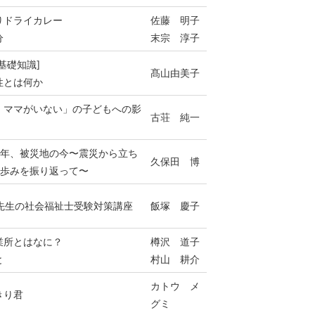
りドライカレー
佐藤 明子
分
末宗 淳子
基礎知識]
髙山由美子
性とは何か
、ママがいない」の子どもへの影
古荘 純一
3年、被災地の今〜震災から立ち
久保田 博
の歩みを振り返って〜
子先生の社会福祉士受験対策講座
飯塚 慶子
業所とはなに？
樽沢 道子
と
村山 耕介
カトウ メ
きり君
グミ