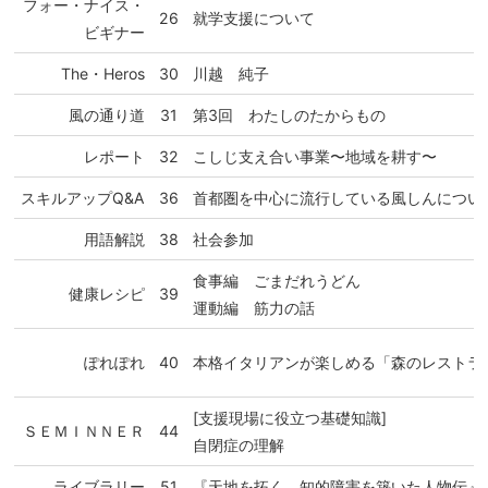
フォー・ナイス・
26
就学支援について
ビギナー
The・Heros
30
川越 純子
風の通り道
31
第3回 わたしのたからもの
レポート
32
こしじ支え合い事業〜地域を耕す〜
スキルアップQ&A
36
首都圏を中心に流行している風しんについ
用語解説
38
社会参加
食事編 ごまだれうどん
健康レシピ
39
運動編 筋力の話
ぽれぽれ
40
本格イタリアンが楽しめる「森のレストラ
[支援現場に役立つ基礎知識]
ＳＥＭＩＮＮＥＲ
44
自閉症の理解
ライブラリー
51
『天地を拓く 知的障害を築いた人物伝』