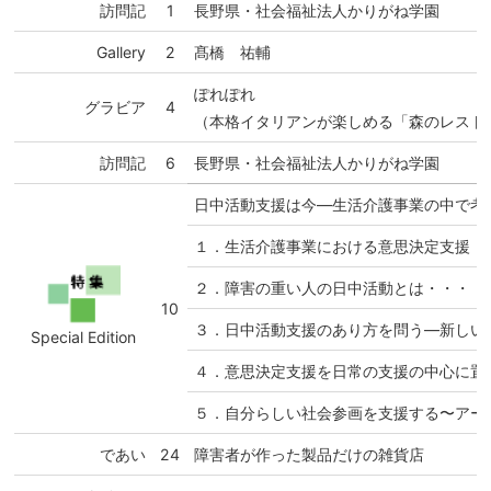
訪問記
1
長野県・社会福祉法人かりがね学園
Gallery
2
髙橋 祐輔
ぽれぽれ
グラビア
4
（本格イタリアンが楽しめる「森のレスト
訪問記
6
長野県・社会福祉法人かりがね学園
日中活動支援は今―生活介護事業の中で考
１．生活介護事業における意思決定支援
２．障害の重い人の日中活動とは・・・・
10
３．日中活動支援のあり方を問う―新しい
Special Edition
４．意思決定支援を日常の支援の中心に置
５．自分らしい社会参画を支援する〜アー
であい
24
障害者が作った製品だけの雑貨店