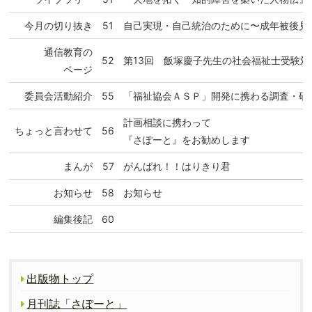
今月の切り抜き
51
自己実現・自己統治のために〜成年被後見
通信教育の
52
第13回 飯塚慶子先生の社会福祉士受験対
ページ
委員会活動紹介
55
「福祉協会ＡＳＰ」開発に携わる調査・研
計画相談に携わって
ちょっと言わせて
56
『さぽーと』をお勧めします
まんが
57
がんばれ！！はりきり君
お知らせ
58
お知らせ
編集後記
60
出版物トップ
月刊誌「さぽーと」