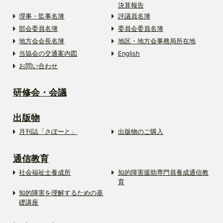
決算報告
理事・監事名簿
評議員名簿
部会委員名簿
委員会委員名簿
地方会会長名簿
地区・地方会事務局所在地
当協会の交通案内図
English
お問い合わせ
研修会・会議
出版物
月刊誌「さぽーと」
出版物のご購入
通信教育
社会福祉士養成所
知的障害援助専門員養成通信教
育
知的障害を理解するための基
礎講座