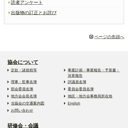
読者アンケート
出版物の訂正とお詫び
ページの先頭へ
協会について
定款・諸規程等
事業計画・事業報告・予算書・
決算報告
理事・監事名簿
評議員名簿
部会委員名簿
委員会委員名簿
地方会会長名簿
地区・地方会事務局所在地
当協会の交通案内図
English
お問い合わせ
研修会・会議