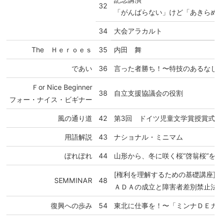
32
「がんばらない」けど「あきらめ
34
大会アラカルト
The Ｈｅｒｏｅｓ
35
内田 舞
であい
36
言った者勝ち！〜特技のあるなし
Ｆor Nice Beginner
38
自立支援協議会の役割
フォー・ナイス・ビギナー
風の通り道
42
第3回 ドイツ児童文学賞授賞式
用語解説
43
ナショナル・ミニマム
ぽれぽれ
44
山形から、冬に咲く桜“啓翁桜”を
[権利を理解するための基礎講座]
SEMMINAR
48
ＡＤＡの成立と障害者差別禁止法
復興への歩み
54
東北に仕事を！〜「ミンナＤＥカ