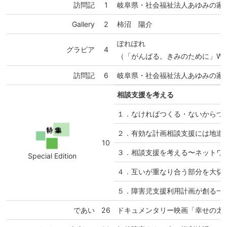
訪問記
1
岐阜県・社会福祉法人あゆみの家
Gallery
2
柿沼 陽介
ぽれぽれ
グラビア
4
（「がんばる。きみのために」Welfare 
訪問記
6
岐阜県・社会福祉法人あゆみの家
相談支援を考える
１．なければつくる・ないからつ
２．有効な計画相談支援には地道
10
３．相談支援を考える〜ネットワ
Special Edition
４．互いが重なり合う部分を大切に
５．障害児支援利用計画が創る一
であい
26
ドキュメンタリー映画「幸せの太