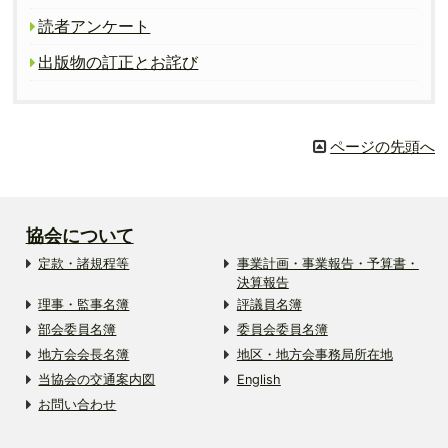
読者アンケート
出版物の訂正とお詫び
ページの先頭へ
協会について
定款・諸規程等
事業計画・事業報告・予算書・
決算報告
理事・監事名簿
評議員名簿
部会委員名簿
委員会委員名簿
地方会会長名簿
地区・地方会事務局所在地
当協会の交通案内図
English
お問い合わせ