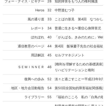
フォー・ナイス・ビギナー
28
知的障害をもつ人の権利擁護
Heros
32
中野渡むつ子
風の通り道
33
ことばの形見 第4回 なつかし
レポート
34
普通に生きる〜重症心身障害児（
ぽれぽれ
40
「がんばる。きみのために」Welfare D
通信教育のページ
44
第4回 飯塚慶子先生の社会福祉
用語解説
45
セルフマネジメント
[権利を理解するための基礎講座]
ＳＥＭＩＮＮＥＲ
46
リハビリテーションと権利
復興への歩み
52
淡々と過ごすことー平成23年9月
地区・地方会活動報告
54
第50回全国知的障害福祉関係職
ライブラリー
55
『福祉のこころ 私の「白鳥の歌
利用者の通所の問題から思うこと