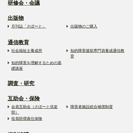
研修会・会議
出版物
月刊誌「さぽーと」
出版物のご購入
通信教育
社会福祉士養成所
知的障害援助専門員養成通信教
育
知的障害を理解するための基
礎講座
調査・研究
互助会・保険
会員互助会（さぽーと倶楽
障害者施設総合補償制度
部）
役員賠償責任保険