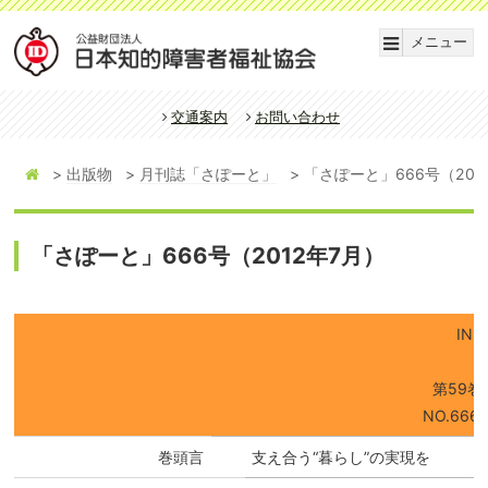
メニュー
交通案内
お問い合わせ
出版物
月刊誌「さぽーと」
「さぽーと」666号（201
「さぽーと」666号（2012年7月）
IND
第59巻
NO.666/
巻頭言
支え合う“暮らし”の実現を