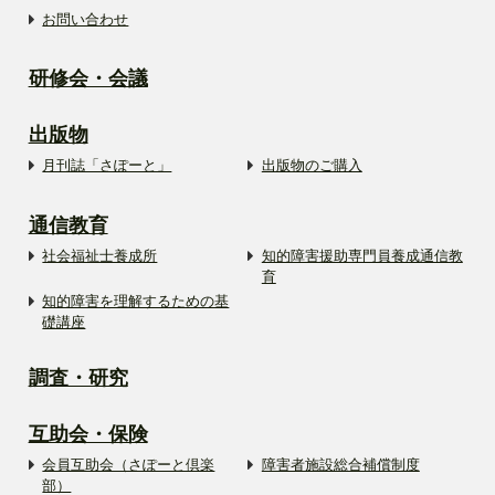
お問い合わせ
研修会・会議
出版物
月刊誌「さぽーと」
出版物のご購入
通信教育
社会福祉士養成所
知的障害援助専門員養成通信教
育
知的障害を理解するための基
礎講座
調査・研究
互助会・保険
会員互助会（さぽーと倶楽
障害者施設総合補償制度
部）