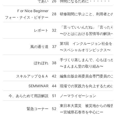
であい
26
仲間になるために・・・・・・
Ｆor Nice Beginner
28
研修期間に学ぶこと、利用者との
フォー・ナイス・ビギナー
「言っていいんだね」「言ったら
レポート
32
〜ひとはにおける苦情等の解決へ
第1回 インクルージョン社会を
風の通り道
37
〜スペシャルオリンピックス〜
手づくり蒸しまんで、心もほっか
ぽれぽれ
38
〜まんまん堂の取り組み〜
スキルアップＱ＆Ａ
42
編集出版企画委員会専門委員のご
SEMMINAR
44
現場での実践力を向上するために
今、あらためて用語解説
51
ノーマライゼーション
東日本大震災 被災地からの報告
緊急コーナー
52
ー宮城県石巻市を中心にー