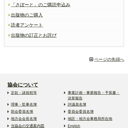
「さぽーと」のご購読申込み
出版物のご購入
読者アンケート
出版物の訂正とお詫び
ページの先頭へ
協会について
定款・諸規程等
事業計画・事業報告・予算書・
決算報告
理事・監事名簿
評議員名簿
部会委員名簿
委員会委員名簿
地方会会長名簿
地区・地方会事務局所在地
当協会の交通案内図
English