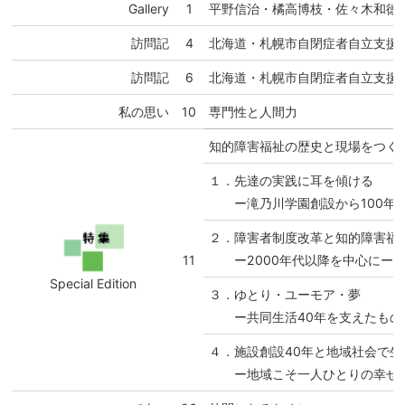
Gallery
1
平野信治・橘高博枝・佐々木和徳
訪問記
4
北海道・札幌市自閉症者自立支援
訪問記
6
北海道・札幌市自閉症者自立支援
私の思い
10
専門性と人間力
知的障害福祉の歴史と現場をつく
１．先達の実践に耳を傾ける
ー滝乃川学園創設から100年
２．障害者制度改革と知的障害福
11
ー2000年代以降を中心にー
Special Edition
３．ゆとり・ユーモア・夢
ー共同生活40年を支えたもの
４．施設創設40年と地域社会で
ー地域こそ一人ひとりの幸せを