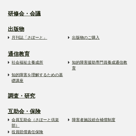
研修会・会議
出版物
月刊誌「さぽーと」
出版物のご購入
通信教育
社会福祉士養成所
知的障害援助専門員養成通信教
育
知的障害を理解するための基
礎講座
調査・研究
互助会・保険
会員互助会（さぽーと倶楽
障害者施設総合補償制度
部）
役員賠償責任保険