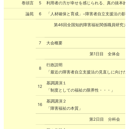
巻頭言
5
利用者の方が幸せを感じられる、真の抜本的
論苑
6
「人材確保と育成」−障害者自立支援法の影
第46回全国知的障害福祉関係職員研究大
7
大会概要
第1日目 全体会
行政説明
8
「最近の障害者自立支援法の見直しに向けた
基調講演１
12
「制度としての福祉の限界性・・・」
基調講演２
16
「障害福祉の本質」
第2日目 分科会