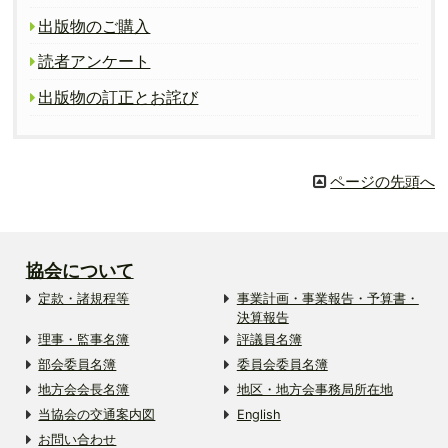
出版物のご購入
読者アンケート
出版物の訂正とお詫び
ページの先頭へ
協会について
定款・諸規程等
事業計画・事業報告・予算書・
決算報告
理事・監事名簿
評議員名簿
部会委員名簿
委員会委員名簿
地方会会長名簿
地区・地方会事務局所在地
当協会の交通案内図
English
お問い合わせ