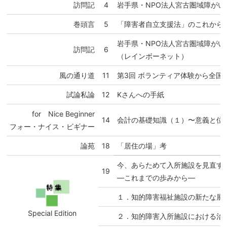
訪問記
4
岩手県・NPO法人宮古圏域障が
巻頭言
5
「障害者自立支援法」のこれから
岩手県・NPO法人宮古圏域障がい
訪問記
6
（レインボーネット）
風の通り道
11
第3回 ボランティア体験から全国
試論私論
12
Kさんへの手紙
for Nice Beginner
14
会計の基礎知識（１）〜意義と位
フォー・ナイス・ビギナー
論苑
18
「居住の場」考
今、あらためて入所施設を見直す
19
―これまでの歩みから―
１．知的障害福祉施設の新たな展
Special Edition
２．知的障害入所施設における治