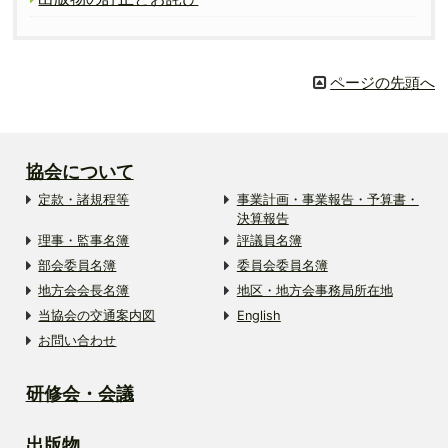
ページの先頭へ
協会について
定款・諸規程等
事業計画・事業報告・予算書・
決算報告
理事・監事名簿
評議員名簿
部会委員名簿
委員会委員名簿
地方会会長名簿
地区・地方会事務局所在地
当協会の交通案内図
English
お問い合わせ
研修会・会議
出版物