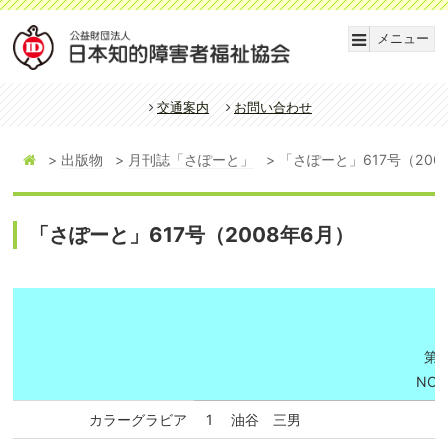
メニュー
交通案内
お問い合わせ
出版物
月刊誌「さぽーと」
「さぽーと」617号（200
「さぽーと」617号（2008年6月）
第5
NO.6
カラーグラビア
1
油谷 三男