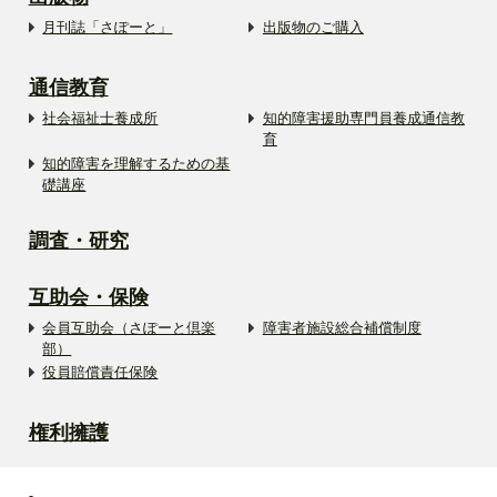
月刊誌「さぽーと」
出版物のご購入
通信教育
社会福祉士養成所
知的障害援助専門員養成通信教
育
知的障害を理解するための基
礎講座
調査・研究
互助会・保険
会員互助会（さぽーと倶楽
障害者施設総合補償制度
部）
役員賠償責任保険
権利擁護