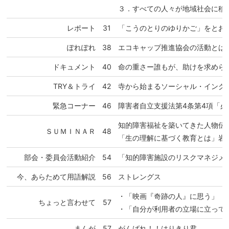
３．すべての人々が地域社会に移
レポート
31
「こうのとりのゆりかご」をとお
ぽれぽれ
38
エコキャップ推進協会の活動とは
ドキュメント
40
命の重さー誰もが、助けを求めら
TRY＆トライ
42
寺から始まるソーシャル・インク
緊急コーナー
46
障害者自立支援法第4条第4項「
知的障害福祉を築いてきた人物伝
ＳＵＭＩＮＡＲ
48
「生の理解に基づく教育とは」岩
部会・委員会活動紹介
54
「知的障害施設のリスクマネジメ
今、あらためて用語解説
56
ストレングス
・「映画『奇跡の人』に思う」
ちょっと言わせて
57
・「自分が利用者の立場に立って
まんが
57
がんばれ！！はりきり君