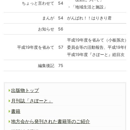
ちょっと言わせて
54
・「地域生活と施設」
まんが
54
がんばれ！！はりきり君
お知らせ
56
平成19年度を省みて（小板孫次
平成19年度を省みて
57
委員会等の活動報告、平成19年行
平成19年度『さぽーと』総目次
編集後記
75
出版物トップ
月刊誌「さぽーと」
書籍
地方会から発刊された書籍等のご紹介