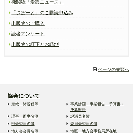
機関紙「愛護ニュース」
「さぽーと」のご購読申込み
出版物のご購入
読者アンケート
出版物の訂正とお詫び
ページの先頭へ
協会について
定款・諸規程等
事業計画・事業報告・予算書・
決算報告
理事・監事名簿
評議員名簿
部会委員名簿
委員会委員名簿
地方会会長名簿
地区・地方会事務局所在地