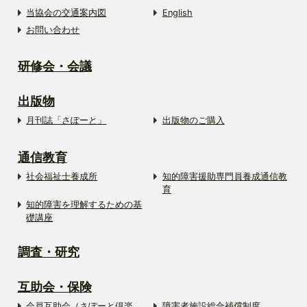
当協会の交通案内図
English
お問い合わせ
研修会・会議
出版物
月刊誌「さぽーと」
出版物のご購入
通信教育
社会福祉士養成所
知的障害援助専門員養成通信教
育
知的障害を理解するための基
礎講座
調査・研究
互助会・保険
会員互助会（さぽーと倶楽
障害者施設総合補償制度