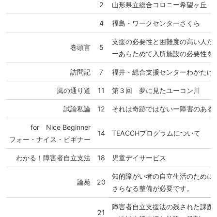
2
山形県立総合コロニー希望ヶ丘
4
福島・ワークセンターさくら
支援の必要性と困難度の高い人た
巻頭言
5
ーあらためて入所施設の必要性を
訪問記
7
福井・総合支援センターわかたけ
風の通り道
11
第３回 夢に見たユーコン川
試論私論
12
それは奇跡ではないー障害のある
for Nice Beginner
14
TEACCHプログラムについて
フォー・ナイス・ビギナー
わかる！障害者自立支法
18
児童デイサービス
知的障がい者の自立生活のために
論苑
20
さらなる整備が必要です。
障害者自立支援法の残された課題
21