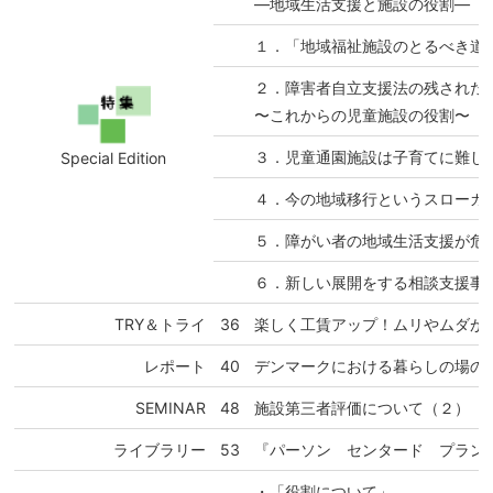
―地域生活支援と施設の役割―
１．「地域福祉施設のとるべき道
２．障害者自立支援法の残された
〜これからの児童施設の役割〜
３．児童通園施設は子育てに難し
Special Edition
４．今の地域移行というスローガ
５．障がい者の地域生活支援が危
６．新しい展開をする相談支援事
TRY＆トライ
36
楽しく工賃アップ！ムリやムダが
レポート
40
デンマークにおける暮らしの場の
SEMINAR
48
施設第三者評価について（２） 
ライブラリー
53
『パーソン センタード プラン
・「役割について」