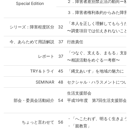
２．障害者差別禁止法の動向ー私
Special Edition
３．障害者権利条約からみた障害
「本人を正しく理解してもらうた
シリーズ：障害程度区分
32
〜調査項目では伝えきれないこと
今、あらためて用語解説
37
行政責任
「つなぐ、支える、まもる」支援
レポート
37
〜相談活動をめぐる一考察〜
TRY＆トライ
45
「縄文あいす」を地域の魅力に
SEMINAR
48
セクシャル・ハラスメントについ
生活支援部会
部会・委員会活動紹介
54
平成19年度 第7回生活支援部会
・「へこたれず、明るく生きよう
ちょっと言わせて
56
・「親教育」