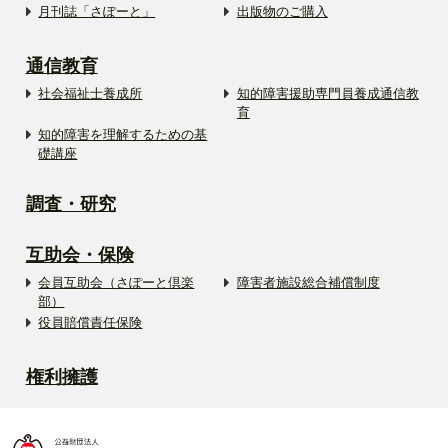
月刊誌「さぽーと」
出版物のご購入
通信教育
社会福祉士養成所
知的障害援助専門員養成通信教
育
知的障害を理解するための基
礎講座
調査・研究
互助会・保険
会員互助会（さぽーと倶楽
障害者施設総合補償制度
部）
役員賠償責任保険
権利擁護