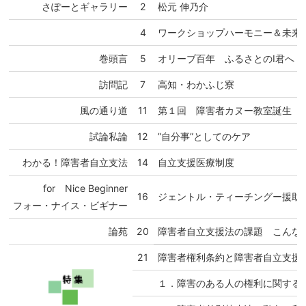
さぽーとギャラリー
2
松元 伸乃介
4
ワークショップハーモニー＆未来
巻頭言
5
オリーブ百年 ふるさとのI君へ
訪問記
7
高知・わかふじ寮
風の通り道
11
第１回 障害者カヌー教室誕生
試論私論
12
”自分事”としてのケア
わかる！障害者自立支法
14
自立支援医療制度
for Nice Beginner
16
ジェントル・ティーチングー援助
フォー・ナイス・ビギナー
論苑
20
障害者自立支援法の課題 こんな
21
障害者権利条約と障害者自立支援
１．障害のある人の権利に関する