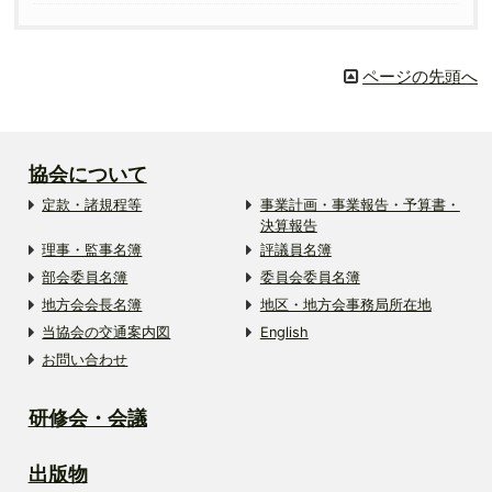
ページの先頭へ
協会について
定款・諸規程等
事業計画・事業報告・予算書・
決算報告
理事・監事名簿
評議員名簿
部会委員名簿
委員会委員名簿
地方会会長名簿
地区・地方会事務局所在地
当協会の交通案内図
English
お問い合わせ
研修会・会議
出版物