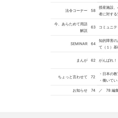
授産施設、
法令コーナー
58
者に対する
今、あらためて用語
63
コミュニテ
解説
知的障害の
SEMINAR
64
て（１）基
まんが
62
がんばれ！
・日本の教
ちょっと言わせて
72
・働いてい
お知らせ
74
／ 78 