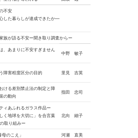
の不安
心した暮らしが達成できたか―
家族が語る不安ー聞き取り調査からー
は、あまりに不安すぎません
中野 敏子
う障害程度区分の目的
里見 吉英
おける差別禁止法の制定と障
指田 忠司
策の動向
ティあふれるガラス作品ー
しく地球を大切に」を合言葉
北向 細子
間の取り組みー
養母のこえ」
河瀬 直美