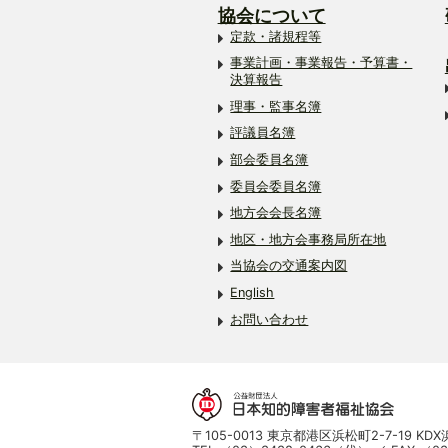
協会について
定款・諸規程等
事業計画・事業報告・予算書・
決算報告
理事・監事名簿
評議員名簿
部会委員名簿
委員会委員名簿
地方会会長名簿
地区・地方会事務局所在地
当協会の交通案内図
English
お問い合わせ
〒105-0013 東京都港区浜松町2-7-19 K