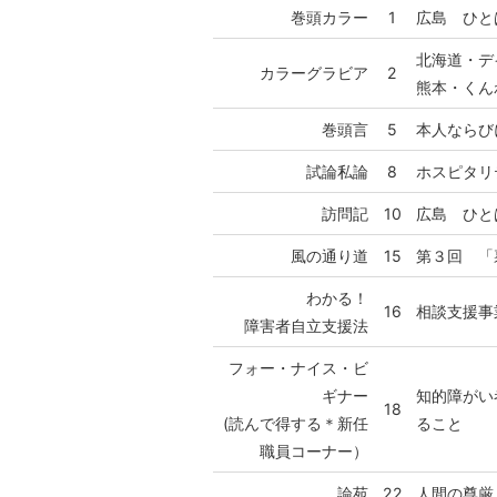
巻頭カラー
1
広島 ひと
北海道・デ
カラーグラビア
2
熊本・くん
巻頭言
5
本人ならび
試論私論
8
ホスピタリ
訪問記
10
広島 ひと
風の通り道
15
第３回 「
わかる！
16
相談支援事
障害者自立支援法
フォー・ナイス・ビ
ギナー
知的障がい
18
(読んで得する＊新任
ること
職員コーナー）
論苑
22
人間の尊厳