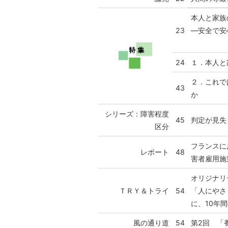
本人と家族
23
―安全で安
24
１．本人と
２．これで
43
か
シリーズ：障害程度
45
判定が見失
区分
フランスに
レポート
48
害者雇用施
オリジナリ
ＴＲＹ＆トライ
54
「人にやさ
に、10年
風の通り道
54
第2回 「