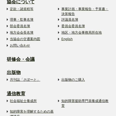
協会について
定款・諸規程等
事業計画・事業報告・予算書・
決算報告
理事・監事名簿
評議員名簿
部会委員名簿
委員会委員名簿
地方会会長名簿
地区・地方会事務局所在地
当協会の交通案内図
English
お問い合わせ
研修会・会議
出版物
月刊誌「さぽーと」
出版物のご購入
通信教育
社会福祉士養成所
知的障害援助専門員養成通信教
育
知的障害を理解するための基