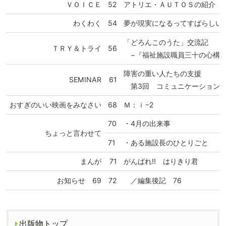
ＶＯＩＣＥ
52
アトリエ・ＡＵＴＯＳの紹介
わくわく
54
夢が現実になるってすばらしい
「どろんこのうた」交流記
ＴＲＹ＆トライ
56
−『福祉施設職員三十の心構え
障害の重い人たちの支援
SEMINAR
61
第3回 コミュニケーションの
おすぎのいい映画をみなさい
68
Ｍ：ｉ−2
70
・4月の出来事
ちょっと言わせて
71
・ある施設長のひとりごと
まんが
71
がんばれ!! はりきり君
お知らせ 69
72
／編集後記 76
出版物トップ