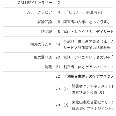
GALLERYギャラリー
2
カラーグラビア
4
(「セミナー」関連写真)
試論私論
6
障害者の人権にとって必要なこ
訪問記
8
冨山・ＮＰＯ法人 デイサービ
平成11年度心身障害者（児）入
内外のうごき
14
サービス評価事業の結果報告
風の通り道
20
寓話 アイゴという名のBAR 
論苑
21
利用者主体とケアマネジメント
22
「利用者主体」のケアマネジメ
障害者ケアマネジメント体
23
(1)
進捗状況と位置づけ
東松山市総合福祉エリアの
28
(2)
統合型ケアマネジメントの