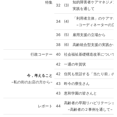
知的障害者ケアマネジメン
特集
32
(3)
実践を通して
「利用者主体」のケアマネ
34
(4)
−コーディネーターの立
36
(5)
雇用支援の立場から
38
(6)
高齢統合型支援の実践から
行政コーナー
40
社会福祉基礎構造改革について
42
一通の年賀状
42
住民も世話する「当たり前」の
今，考えること
−私の街のお店の方から−
43
昨今の寮生さん
43
恵和学園の皆さんと
高齢者の早期リハビリテーショ
レポート
44
−高齢者の２事例を通して−