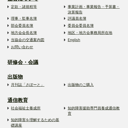
定款・諸規程等
事業計画・事業報告・予算書・
決算報告
理事・監事名簿
評議員名簿
部会委員名簿
委員会委員名簿
地方会会長名簿
地区・地方会事務局所在地
当協会の交通案内図
English
お問い合わせ
研修会・会議
出版物
月刊誌「さぽーと」
出版物のご購入
通信教育
社会福祉士養成所
知的障害援助専門員養成通信教
育
知的障害を理解するための基
礎講座