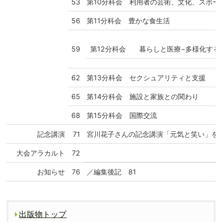
53
第10分科会 利用者の芸術、文化、スポー
56
第11分科会 豊かな食生活
第12分科会
暮らしと医療
−多様化する
59
62
第13分科会 セクシュアリティと支援
65
第14分科会 施設と家族との関わり
68
第15分科会 国際交流
記念講演
71
宮川花子さんの記念講演「元気と笑い」を
大会アラカルト
72
お知らせ
76
／編集後記 81
出版物トップ