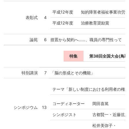
平成12年度
知的障害者福祉事業功労
表彰式
4
平成12年度
治療教育奨励賞
論苑
6
措置から契約へ……、職員の専門性って
特集
第38回全国大会(鳥
特別講演
7
「脳の形成とその機能」
テーマ「新しい制度における利用者の権利
コーディネーター
岡田喜篤
シンポジウム
13
シンポジスト
古都賢一・近藤弦之
松井美弥子・