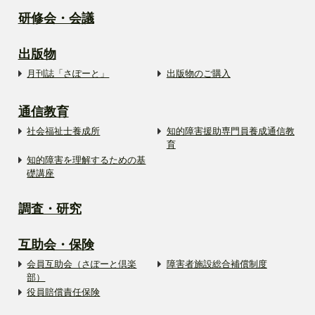
研修会・会議
出版物
月刊誌「さぽーと」
出版物のご購入
通信教育
社会福祉士養成所
知的障害援助専門員養成通信教
育
知的障害を理解するための基
礎講座
調査・研究
互助会・保険
会員互助会（さぽーと倶楽
障害者施設総合補償制度
部）
役員賠償責任保険