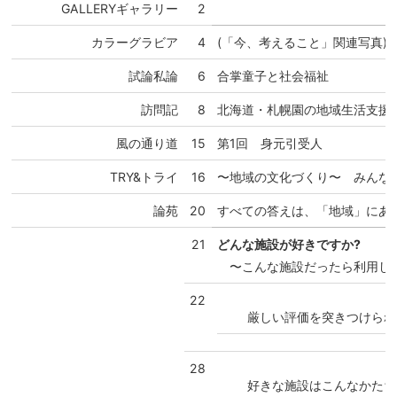
GALLERYギャラリー
2
カラーグラビア
4
(「今、考えること」関連写真)
試論私論
6
合掌童子と社会福祉
訪問記
8
北海道・札幌園の地域生活支援
風の通り道
15
第1回 身元引受人
TRY&トライ
16
〜地域の文化づくり〜
みんなで
論苑
20
すべての答えは、「地域」にあ
21
どんな施設が好きですか?
〜こんな施設だったら利用し
22
厳しい評価を突きつけられ
28
好きな施設はこんなかたち