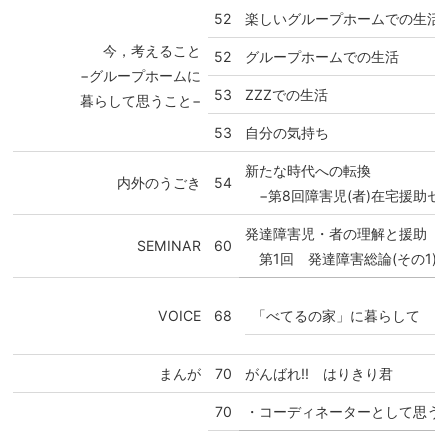
52
楽しいグループホームでの生活
今，考えること
52
グループホームでの生活
−グループホームに
53
ZZZでの生活
暮らして思うこと−
53
自分の気持ち
新たな時代への転換
内外のうごき
54
−第8回障害児(者)在宅援助セ
発達障害児・者の理解と援助
SEMINAR
60
第1回 発達障害総論(その1)
「べてるの家」に暮らして
VOICE
68
まんが
70
がんばれ!! はりきり君
70
・コーディネーターとして思う