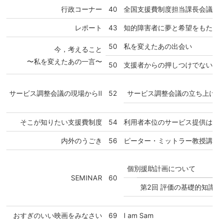
行政コーナー
40
全国支援費制度担当課長会議
レポート
43
知的障害者に夢と希望をもた
50
私を変えたあの出会い
今，考えること
〜私を変えたあの一言〜
50
支援者からの押しつけでない
サービス調整会議の立ち上げ
サービス調整会議の現場からII
52
そこが知りたい支援費制度
54
利用者本位のサービス提供は可
内外のうごき
56
ピーター・ミットラー教授講
個別援助計画について
SEMINAR
60
第2回 評価の基礎的知識
おすぎのいい映画をみなさい
69
I am Sam