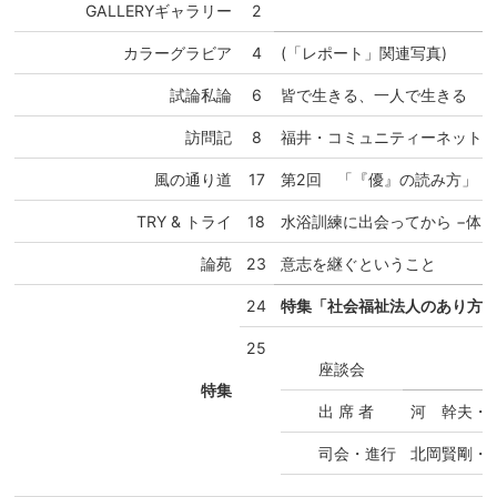
GALLERYギャラリー
2
カラーグラビア
4
(「レポート」関連写真)
試論私論
6
皆で生きる、一人で生きる
訪問記
8
福井・コミュニティーネット
風の通り道
17
第2回 「『優』の読み方」
TRY & トライ
18
水浴訓練に出会ってから
−体
論苑
23
意志を継ぐということ
24
特集「社会福祉法人のあり方
25
座談会
特集
出 席 者
河 幹夫・
司会・進行
北岡賢剛・