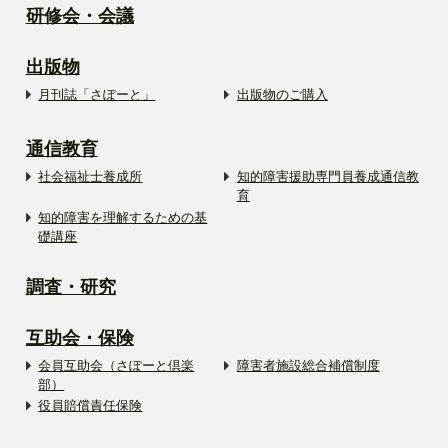
研修会・会議
出版物
月刊誌「さぽーと」
出版物のご購入
通信教育
社会福祉士養成所
知的障害援助専門員養成通信教
育
知的障害を理解するための基
礎講座
調査・研究
互助会・保険
会員互助会（さぽーと倶楽
障害者施設総合補償制度
部）
役員賠償責任保険