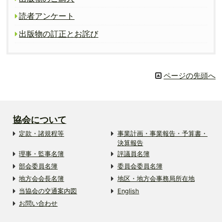
読者アンケート
出版物の訂正とお詫び
ページの先頭へ
協会について
定款・諸規程等
事業計画・事業報告・予算書・
決算報告
理事・監事名簿
評議員名簿
部会委員名簿
委員会委員名簿
地方会会長名簿
地区・地方会事務局所在地
当協会の交通案内図
English
お問い合わせ