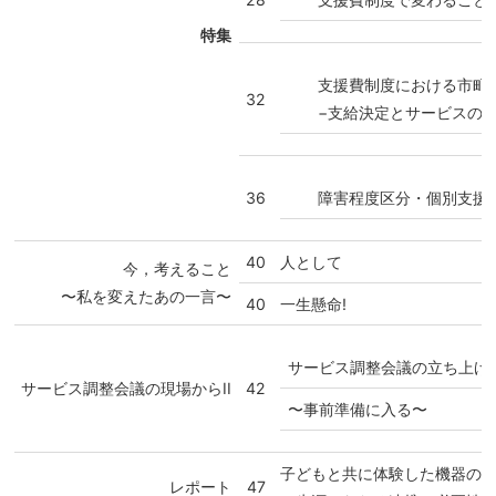
特集
支援費制度における市町
32
−支給決定とサービスの
障害程度区分・個別支援
36
40
人として
今，考えること
〜私を変えたあの一言〜
40
一生懸命!
サービス調整会議の立ち上げ
サービス調整会議の現場からII
42
〜事前準備に入る〜
子どもと共に体験した機器の
レポート
47