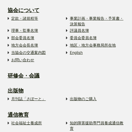
協会について
定款・諸規程等
事業計画・事業報告・予算書・
決算報告
理事・監事名簿
評議員名簿
部会委員名簿
委員会委員名簿
地方会会長名簿
地区・地方会事務局所在地
当協会の交通案内図
English
お問い合わせ
研修会・会議
出版物
月刊誌「さぽーと」
出版物のご購入
通信教育
社会福祉士養成所
知的障害援助専門員養成通信教
育