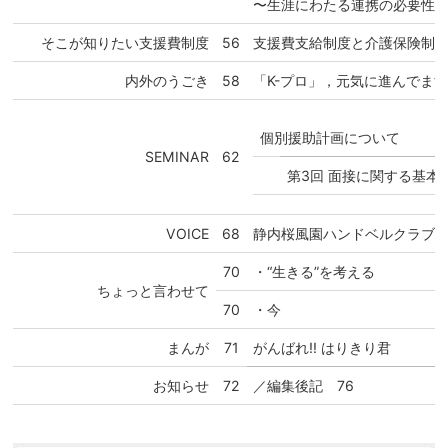
〜生涯にわたる連携の必要性
そこが知りたい支援費制度
56
支援費支給制度と介護保険制
内外のうごき
58
「K-プロ」，元気に進んでま
個別援助計画について
SEMINAR
62
第3回 面接に関する基本
VOICE
68
静内桜風園ハンドベルクラブ
70
・“生きる”を考える
ちょっと言わせて
70
・今
まんが
71
がんばれ!! はりきり君
お知らせ
72
／編集後記 76