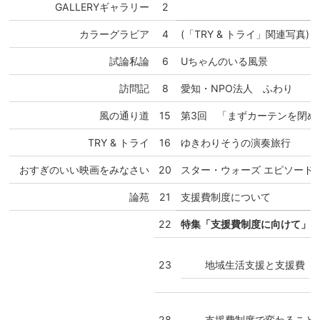
GALLERYギャラリー
2
カラーグラビア
4
(「TRY & トライ」関連写真)
試論私論
6
Uちゃんのいる風景
訪問記
8
愛知・NPO法人 ふわり
風の通り道
15
第3回 「まずカーテンを閉め
TRY & トライ
16
ゆきわりそうの演奏旅行
おすぎのいい映画をみなさい
20
スター・ウォーズ エピソード
論苑
21
支援費制度について
22
特集「支援費制度に向けて」
地域生活支援と支援費
23
支援費制度で変わること
28