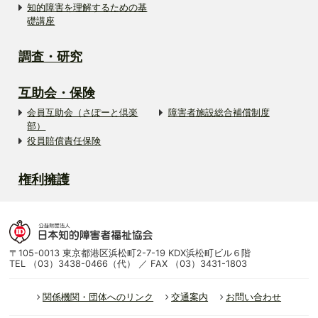
知的障害を理解するための基
礎講座
調査・研究
互助会・保険
会員互助会（さぽーと倶楽
障害者施設総合補償制度
部）
役員賠償責任保険
権利擁護
〒105-0013 東京都港区浜松町2-7-19 KDX浜松町ビル６階
TEL （03）3438-0466（代） ／ FAX （03）3431-1803
関係機関・団体へのリンク
交通案内
お問い合わせ