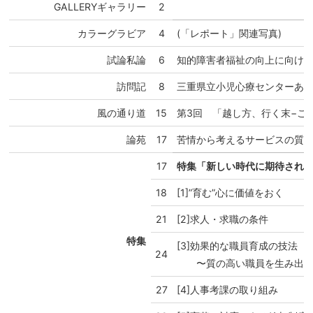
GALLERYギャラリー
2
カラーグラビア
4
(「レポート」関連写真)
試論私論
6
知的障害者福祉の向上に向け
訪問記
8
三重県立小児心療センターあ
風の通り道
15
第3回 「越し方、行く末
−こ
論苑
17
苦情から考えるサービスの質
17
特集「新しい時代に期待され
18
[1]”育む”心に価値をおく
21
[2]求人・求職の条件
特集
[3]効果的な職員育成の技法
24
〜質の高い職員を生み出し
27
[4]人事考課の取り組み