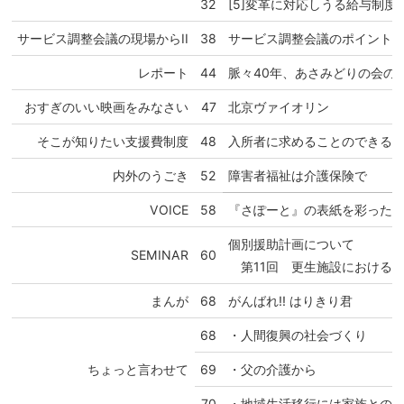
32
[5]変革に対応しうる給与制度
サービス調整会議の現場からII
38
サービス調整会議のポイント
レポート
44
脈々40年、あさみどりの会の
おすぎのいい映画をみなさい
47
北京ヴァイオリン
そこが知りたい支援費制度
48
入所者に求めることのできる
内外のうごき
52
障害者福祉は介護保険で
VOICE
58
『さぽーと』の表紙を彩ったアー
個別援助計画について
SEMINAR
60
第11回 更生施設における
まんが
68
がんばれ!! はりきり君
68
・人間復興の社会づくり
ちょっと言わせて
69
・父の介護から
70
・地域生活移行には家族との