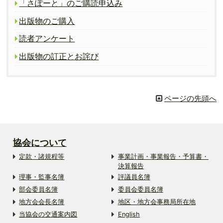
「さぽーと」のご購読申込み
出版物のご購入
読者アンケート
出版物の訂正とお詫び
ページの先頭へ
協会について
定款・諸規程等
事業計画・事業報告・予算書・
決算報告
理事・監事名簿
評議員名簿
部会委員名簿
委員会委員名簿
地方会会長名簿
地区・地方会事務局所在地
当協会の交通案内図
English