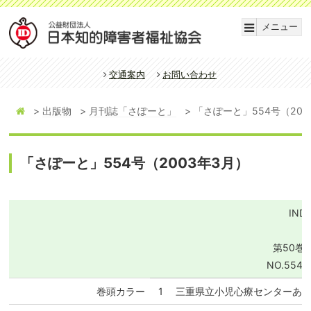
メニュー
交通案内
お問い合わせ
出版物
月刊誌「さぽーと」
「さぽーと」554号（200
「さぽーと」554号（2003年3月）
IND
第50巻 
NO.554/
巻頭カラー
1
三重県立小児心療センターあ