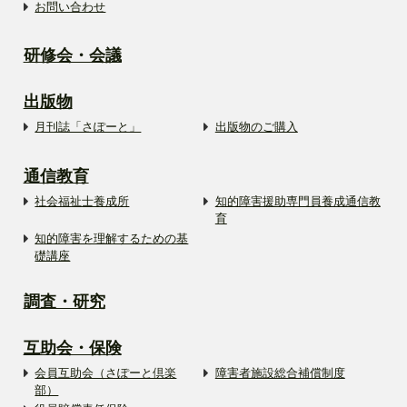
お問い合わせ
研修会・会議
出版物
月刊誌「さぽーと」
出版物のご購入
通信教育
社会福祉士養成所
知的障害援助専門員養成通信教
育
知的障害を理解するための基
礎講座
調査・研究
互助会・保険
会員互助会（さぽーと倶楽
障害者施設総合補償制度
部）