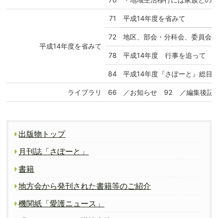
71
平成14年度を省みて
72
地区、部会・分科会、委員会
平成14年度を省みて
78
平成14年度 行事を追って
84
平成14年度『さぽーと』総目
ライブラリ
66
／お知らせ 92 ／編集後記 
出版物トップ
月刊誌「さぽーと」
書籍
地方会から発刊された書籍等のご紹介
機関紙「愛護ニュース」