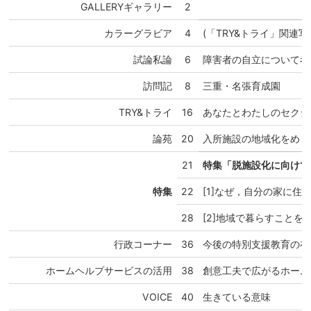
GALLERYギャラリー
2
カラーグラビア
4
(「TRY&トライ」関連写
試論私論
6
障害者の自立について考
訪問記
8
三重・名張育成園
TRY&トライ
16
あなたとわたしのセクシ
論苑
20
入所施設の地域化をめぐ
21
特集「脱施設化に向け
特集
22
[1]なぜ，自分の家に住
28
[2]地域で暮らすことを
行政コーナー
36
今後の特別支援教育の在
ホームヘルプサービスの活用
38
創意工夫で広がるホーム
VOICE
40
生きている意味