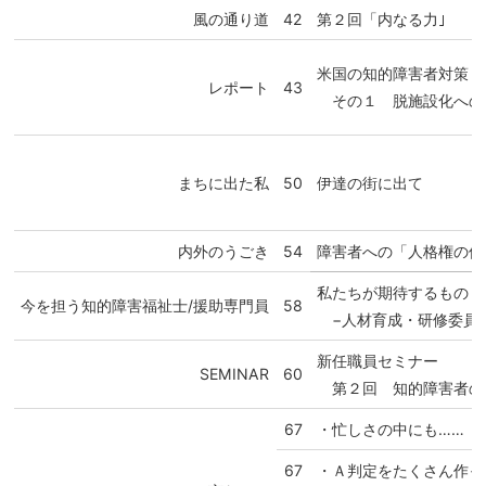
風の通り道
42
第２回「内なる力｣
米国の知的障害者対策「
レポート
43
その１ 脱施設化への
まちに出た私
50
伊達の街に出て
内外のうごき
54
障害者への「人格権の侵
私たちが期待するもの
今を担う知的障害福祉士/援助専門員
58
−人材育成・研修委員
新任職員セミナー
SEMINAR
60
第２回 知的障害者の
67
・忙しさの中にも……
67
・Ａ判定をたくさん作っ