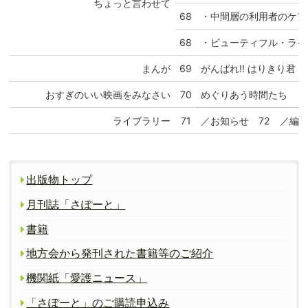
ちょっと言わせて
68
・中間層の利用者のケア
68
・ビューティフル・ライ
まんが
69
がんばれ!! はりきり君
おすぎのいい映画をみなさい
70
めぐりあう時間たち
ライブラリー
71
／お知らせ 72 ／編集
出版物トップ
月刊誌「さぽーと」
書籍
地方会から発刊された書籍等のご紹介
機関紙「愛護ニュース」
「さぽーと」のご購読申込み