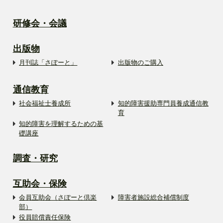
研修会・会議
出版物
月刊誌「さぽーと」
出版物のご購入
通信教育
社会福祉士養成所
知的障害援助専門員養成通信教
育
知的障害を理解するための基
礎講座
調査・研究
互助会・保険
会員互助会（さぽーと倶楽
障害者施設総合補償制度
部）
役員賠償責任保険