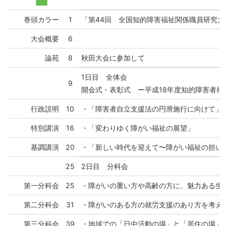
巻頭カラー
1
「第44回 全国知的障害福祉関係職員研究大
大会概要
6
論苑
8
秋田大会に参加して
1日目 全体会
9
開会式・表彰式 ー平成18年度知的障害者福
行政説明
10
・「障害者自立支援法の円滑施行に向けて」
特別講演
16
・「変わりゆく障がい福祉の展望」
基調講演
20
・「新しい時代を迎えて〜障がい福祉の担い
25
2日目 分科会
第一分科会
25
・障がいの重い方や高齢の方に、魅力ある生
第二分科会
31
・障がいのある方の就労支援のあり方を考え
第三分科会
39
・地域での「日中活動の場」と「居住の場」