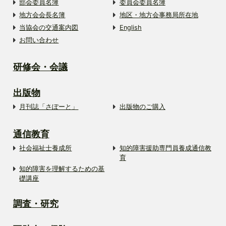
部会委員名簿
委員会委員名簿
地方会会長名簿
地区・地方会事務局所在地
当協会の交通案内図
English
お問い合わせ
研修会・会議
出版物
月刊誌「さぽーと」
出版物のご購入
通信教育
社会福祉士養成所
知的障害援助専門員養成通信教
育
知的障害を理解するための基
礎講座
調査・研究