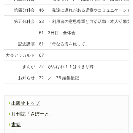
第四分科会
46
・発達に遅れがある児童やコミュニケーショ
第五分科会
53
・利用者の意思尊重と自治活動・本人活動支
61
3日目 全体会
記念講演
61
「母なる海を旅して」
大会アラカルト
67
まんが
72
がんばれ！！はりきり君
お知らせ
72
／ 76 編集後記
出版物トップ
月刊誌「さぽーと」
書籍