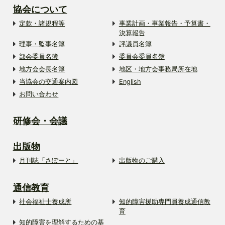
協会について
定款・諸規程等
事業計画・事業報告・予算書・
決算報告
理事・監事名簿
評議員名簿
部会委員名簿
委員会委員名簿
地方会会長名簿
地区・地方会事務局所在地
当協会の交通案内図
English
お問い合わせ
研修会・会議
出版物
月刊誌「さぽーと」
出版物のご購入
通信教育
社会福祉士養成所
知的障害援助専門員養成通信教
育
知的障害を理解するための基