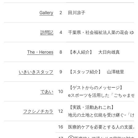
Gallery
2
田川凉子
訪問記
4
千葉県・社会福祉法人菜の花会 
The・Heroes
8
【本人紹介】 大日向雄真
いきいきスタッフ
9
【スタッフ紹介】 山澤穂里
【ゲストからのメッセージ】
であい
10
eスポーツを活用した「ごちゃまぜ
【実践・活動あれこれ】
フクシノチカラ
12
地元の土地と伝統を受け継ぐ-「け
16
医療的ケアを必要とする人の支援と