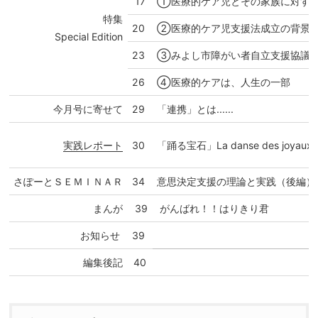
17
①医療的ケア児とその家族に対す
特集
20
②医療的ケア児支援法成立の背景
Special Edition
23
③みよし市障がい者自立支援協議会
26
④医療的ケアは、人生の一部
今月号に寄せて
29
「連携」とは......
実践レポート
30
「踊る宝石」La danse des joyau
さぽーとＳＥＭＩＮＡＲ
34
意思決定支援の理論と実践（後編）
まんが
39
がんばれ！！はりきり君
お知らせ
39
編集後記
40