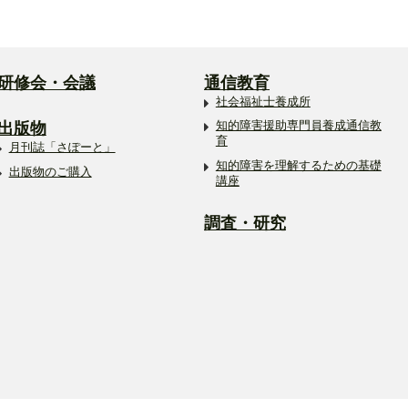
研修会・会議
通信教育
社会福祉士養成所
出版物
知的障害援助専門員養成通信教
育
月刊誌「さぽーと」
知的障害を理解するための基礎
出版物のご購入
講座
調査・研究