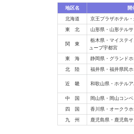
地区名
開
北海道
京王プラザホテル・
東 北
山形県・山形テルサ
栃木県・マイステイ
関 東
ューブ宇都宮
東 海
静岡県・グランドホ
北 陸
福井県・福井県民ホ
近 畿
和歌山県・ホテルア
中 国
岡山県・岡山コンベ
四 国
香川県・オークラホ
九 州
鹿児島県・鹿児島サ