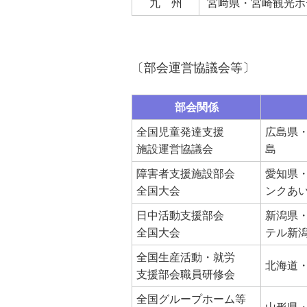
九 州
宮﨑県・宮崎観光ホ
〔部会運営協議会等〕
部会関係
全国児童発達支援
広島県
施設運営協議会
島
障害者支援施設部会
愛知県
全国大会
ンクあ
日中活動支援部会
新潟県・
全国大会
テル新
全国生産活動・就労
北海道・
支援部会職員研修会
全国グループホーム等
山形県