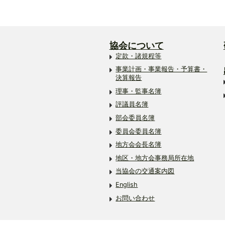
協会について
定款・諸規程等
事業計画・事業報告・予算書・
決算報告
理事・監事名簿
評議員名簿
部会委員名簿
委員会委員名簿
地方会会長名簿
地区・地方会事務局所在地
当協会の交通案内図
English
お問い合わせ