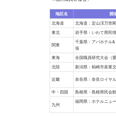
地区名
開
北海道
北海道：定山渓万世
東北
岩手県：いわて県民
千葉県：アパホテル&
関東
張
東海
全国職員研究大会（
北陸
新潟県：柏崎市産業
近畿
奈良県：奈良ロイヤ
中・四国
島根県・島根県民会
福岡県：ホテルニュ
九州