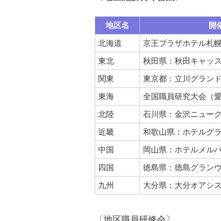
地区名
開
北海道
京王プラザホテル札
東北
秋田県：秋田キャッ
関東
東京都：立川グラン
東海
全国職員研究大会（
北陸
石川県：金沢ニュー
近畿
和歌山県：ホテルグ
中国
岡山県：ホテルメル
四国
徳島県：徳島グラン
九州
大分県：大分オアシ
〔地区職員研修会〕