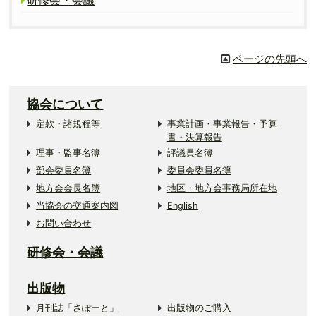
ページの先頭へ
協会について
定款・諸規程等
事業計画・事業報告・予算
書・決算報告
理事・監事名簿
評議員名簿
部会委員名簿
委員会委員名簿
地方会会長名簿
地区・地方会事務局所在地
当協会の交通案内図
English
お問い合わせ
研修会・会議
出版物
月刊誌「さぽーと」
出版物のご購入