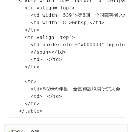
  <table width="550" border="0" cellpaddi
    <tr valign="top">

      <td width="539">第8回　全国障害者ス
      <td width="8">&nbsp;</td>

    </tr>

    <tr valign="top"> 

      <td bordercolor="#000000" bgc
      </span></td>

      <td>　</td>

    </tr>

    <tr> 

      <td>※2009年度　全国施設職員研究大会　9
      <td>　</td>

    </tr>

研修会・会議