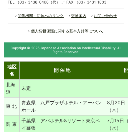
TEL （03）3438-0466（代） ／ FAX （03）3431-1803
関係機関・団体へのリンク
交通案内
お問い合わせ
個人情報保護に関する基本方針等について
Copyright ©
2026
Japanese Association on Intellectual Disability.
All
Rights Reserved.
地区
開 催 地
開 
名
北海
未定
道
青森県：八戸プラザホテル・アーバン
8月20日（
東 北
ホール
（木）
千葉県：アパホテル&リゾート東京ベ
7月15日（
関 東
イ幕張
（水）