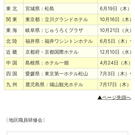
東 北
宮城県：松島
6月19日（木）
関 東
東京都：立川グランドホテル
10月16日（木
東 海
岐阜県：じゅうろくプラザ
10月21日（火
北 陸
福井県：福井ワシントンホテル
6月5日（木）
近 畿
京都府・京都国際ホテル
12月10日（水
中 国
島根県：ホテル一畑
4月24日（木）
四 国
愛媛県：東京第一ホテル松山
7月3日（木）〜
九 州
鹿児島県：城山観光ホテル
7月17日（木）
▲ページ先頭へ
〔地区職員研修会〕