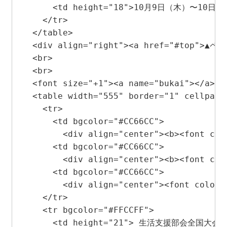
      <td height="18">10月9日（木）〜10日（金
    </tr>

  </table>

  <div align="right"><a href="#top">▲ペ
  <br>

  <br>

  <font size="+1"><a name="bukai"></
  <table width="555" border="1" cellpadd
    <tr> 

      <td bgcolor="#CC66CC"> 

        <div align="center"><b><font co
      <td bgcolor="#CC66CC"> 

        <div align="center"><b><font col
      <td bgcolor="#CC66CC"> 

        <div align="center"><font color
    </tr>

    <tr bgcolor="#FFCCFF"> 

      <td height="21"> 生活支援部会全国大会</