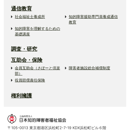
通信教育
社会福祉士養成所
知的障害援助専門員養成通信
教育
知的障害を理解するための
基礎講座
調査・研究
互助会・保険
会員互助会（さぽーと倶楽
障害者施設総合補償制度
部）
役員賠償責任保険
権利擁護
〒105-0013 東京都港区浜松町2-7-19 KDX浜松町ビル６階