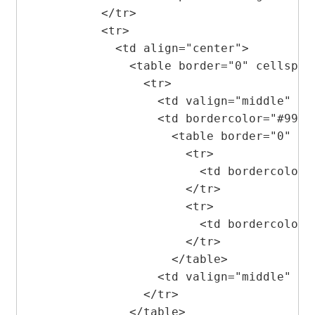
          </tr>

          <tr> 

            <td align="center"> 

              <table border="0" cellspaci
                <tr> 

                  <td valign="middle" al
                  <td bordercolor="#99999
                    <table border="0" ce
                      <tr> 

                        <td borderco
                      </tr>

                      <tr> 

                        <td bordercol
                      </tr>

                    </table>             
                  <td valign="middle" al
                </tr>

              </table>                </t