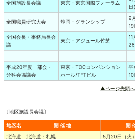
全国施設長会議
東京・東京国際フォーラム
日(水
9月
全国職員研究大会
静岡・グランシップ
19日
全国会長・事務局長会
11
東京・アジュール竹芝
議
26
平成20年度 部会・
東京・TOCコンベンション
平成
分科会協議会
ホール/TFTビル
10日
▲ページ先頭へ
〔地区施設長会議〕
地区名
開 催 地
開 催
北海道
北海道：札幌
5月20日（火）