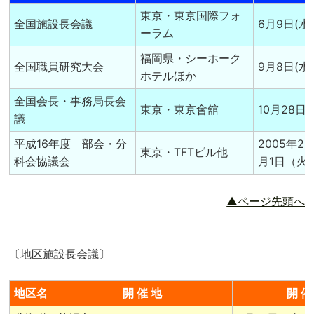
東京・東京国際フォ
全国施設長会議
6月9日(水
ーラム
福岡県・シーホーク
全国職員研究大会
9月8日(水
ホテルほか
全国会長・事務局長会
東京・東京會舘
10月28日(
議
平成16年度 部会・分
2005年2
東京・TFTビル他
科会協議会
月1日（火
▲ページ先頭へ
〔地区施設長会議〕
地区名
開 催 地
開 催