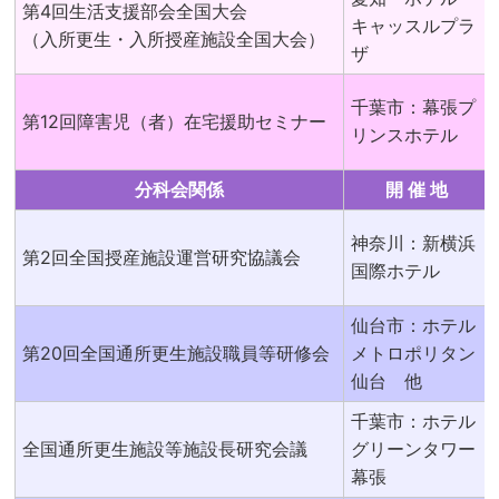
第4回生活支援部会全国大会
キャッスルプラ
（入所更生・入所授産施設全国大会）
ザ
千葉市：幕張プ
第12回障害児（者）在宅援助セミナー
リンスホテル
分科会関係
開 催 地
神奈川：新横浜
第2回全国授産施設運営研究協議会
国際ホテル
仙台市：ホテル
第20回全国通所更生施設職員等研修会
メトロポリタン
仙台 他
千葉市：ホテル
全国通所更生施設等施設長研究会議
グリーンタワー
幕張