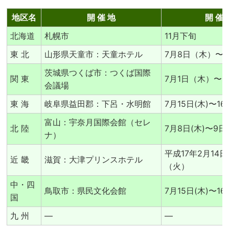
地区名
開 催 地
開 催 
北海道
札幌市
11月下旬
東 北
山形県天童市：天童ホテル
7月8日（木）〜
茨城県つくば市：つくば国際
関 東
7月1日（木）〜
会議場
東 海
岐阜県益田郡：下呂・水明館
7月15日(木)〜16
富山：宇奈月国際会館（セレ
北 陸
7月8日(木)〜9日
ナ）
平成17年2月14
近 畿
滋賀：大津プリンスホテル
（火）
中・四
鳥取市：県民文化会館
7月15日(木)〜16
国
九 州
―
―