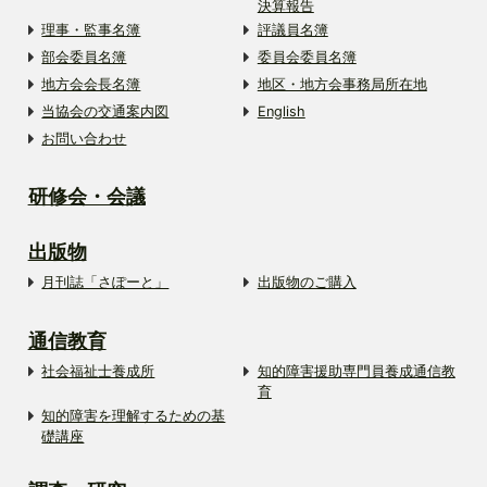
決算報告
理事・監事名簿
評議員名簿
部会委員名簿
委員会委員名簿
地方会会長名簿
地区・地方会事務局所在地
当協会の交通案内図
English
お問い合わせ
研修会・会議
出版物
月刊誌「さぽーと」
出版物のご購入
通信教育
社会福祉士養成所
知的障害援助専門員養成通信教
育
知的障害を理解するための基
礎講座