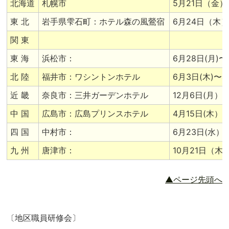
北海道
札幌市
5月21日（金
東 北
岩手県雫石町：ホテル森の風鶯宿
6月24日（木
関 東
東 海
浜松市：
6月28日(月)〜
北 陸
福井市：ワシントンホテル
6月3日(木)〜4
近 畿
奈良市：三井ガーデンホテル
12月6日(月）
中 国
広島市：広島プリンスホテル
4月15日(木）
四 国
中村市：
6月23日(水）〜
九 州
唐津市：
10月21日（木
▲ページ先頭へ
〔地区職員研修会〕