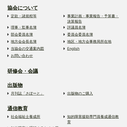
協会について
定款・諸規程等
事業計画・事業報告・予算書・
決算報告
理事・監事名簿
評議員名簿
部会委員名簿
委員会委員名簿
地方会会長名簿
地区・地方会事務局所在地
当協会の交通案内図
English
お問い合わせ
研修会・会議
出版物
月刊誌「さぽーと」
出版物のご購入
通信教育
社会福祉士養成所
知的障害援助専門員養成通信教
育