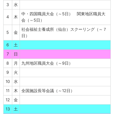
3
水
中・四国職員大会（～5日） 関東地区職員大
4
木
会（～5日）
社会福祉士養成所（仙台）スクーリング（～７
5
金
日）
6
土
7
日
8
月
九州地区職員大会（～9日）
9
火
10
水
11
木
全国施設長等会議（～12日）
12
金
13
土