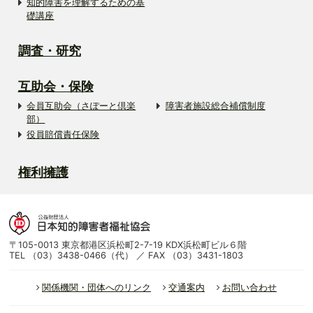
知的障害を理解するための基
礎講座
調査・研究
互助会・保険
会員互助会（さぽーと倶楽
障害者施設総合補償制度
部）
役員賠償責任保険
権利擁護
〒105-0013 東京都港区浜松町2-7-19 KDX浜松町ビル６階
TEL （03）3438-0466（代） ／ FAX （03）3431-1803
関係機関・団体へのリンク
交通案内
お問い合わせ