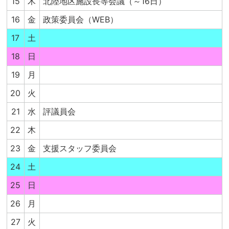
15
木
北陸地区施設長等会議（～16日）
16
金
政策委員会（WEB）
17
土
18
日
19
月
20
火
21
水
評議員会
22
木
23
金
支援スタッフ委員会
24
土
25
日
26
月
27
火