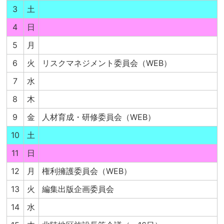
3
土
4
日
5
月
6
火
リスクマネジメント委員会（WEB）
7
水
8
木
9
金
人材育成・研修委員会（WEB）
10
土
11
日
12
月
権利擁護委員会（WEB）
13
火
編集出版企画委員会
14
水