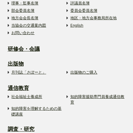
理事・監事名簿
評議員名簿
部会委員名簿
委員会委員名簿
地方会会長名簿
地区・地方会事務局所在地
当協会の交通案内図
English
お問い合わせ
研修会・会議
出版物
月刊誌「さぽーと」
出版物のご購入
通信教育
社会福祉士養成所
知的障害援助専門員養成通信教
育
知的障害を理解するための基
礎講座
調査・研究