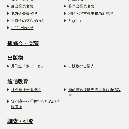
部会委員名簿
委員会委員名簿
地方会会長名簿
地区・地方会事務局所在地
当協会の交通案内図
English
お問い合わせ
研修会・会議
出版物
月刊誌「さぽーと」
出版物のご購入
通信教育
社会福祉士養成所
知的障害援助専門員養成通信教
育
知的障害を理解するための基
礎講座
調査・研究