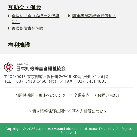
互助会・保険
会員互助会（さぽーと倶楽
障害者施設総合補償制度
部）
役員賠償責任保険
権利擁護
〒105-0013 東京都港区浜松町2-7-19 KDX浜松町ビル６階
TEL （03）3438-0466（代） ／ FAX （03）3431-1803
関係機関・団体へのリンク
交通案内
お問い合わせ
個人情報保護に関する基本方針等について
Copyright ©
2026
Japanese Association on Intellectual Disability.
All Rights
Reserved.