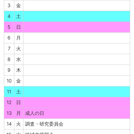
3
金
4
土
5
日
6
月
7
火
8
水
9
木
10
金
11
土
12
日
13
月
成人の日
14
火
調査・研究委員会