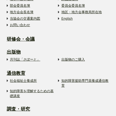
部会委員名簿
委員会委員名簿
地方会会長名簿
地区・地方会事務局所在地
当協会の交通案内図
English
お問い合わせ
研修会・会議
出版物
月刊誌「さぽーと」
出版物のご購入
通信教育
社会福祉士養成所
知的障害援助専門員養成通信教
育
知的障害を理解するための基
礎講座
調査・研究