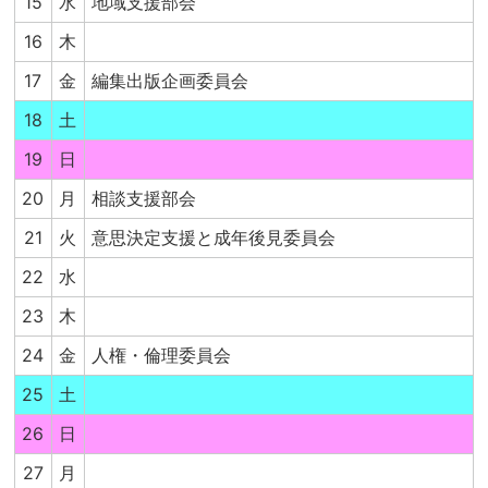
15
水
地域支援部会
16
木
17
金
編集出版企画委員会
18
土
19
日
20
月
相談支援部会
21
火
意思決定支援と成年後見委員会
22
水
23
木
24
金
人権・倫理委員会
25
土
26
日
27
月