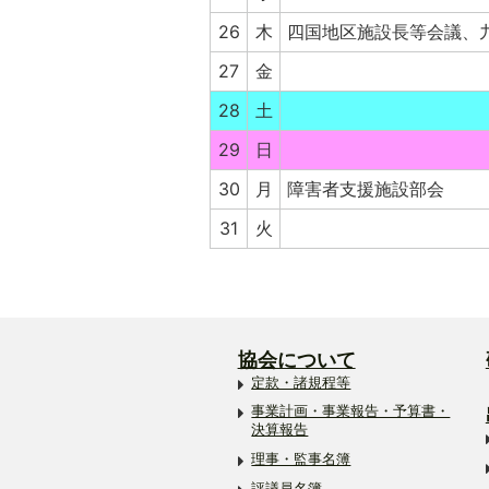
26
木
四国地区施設長等会議、
27
金
28
土
29
日
30
月
障害者支援施設部会
31
火
協会について
定款・諸規程等
事業計画・事業報告・予算書・
決算報告
理事・監事名簿
評議員名簿