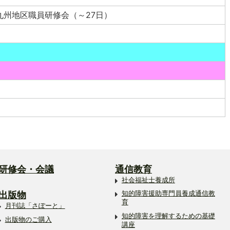
九州地区職員研修会（～27日）
研修会・会議
通信教育
社会福祉士養成所
出版物
知的障害援助専門員養成通信教
育
月刊誌「さぽーと」
知的障害を理解するための基礎
出版物のご購入
講座