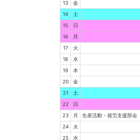
13
金
14
土
15
日
16
月
17
火
18
水
19
木
20
金
21
土
22
日
23
月
生産活動・就労支援部会
24
火
25
水