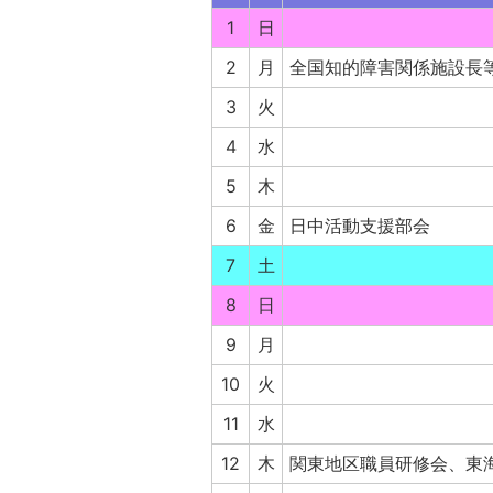
1
日
2
月
全国知的障害関係施設長等
3
火
4
水
5
木
6
金
日中活動支援部会
7
土
8
日
9
月
10
火
11
水
12
木
関東地区職員研修会、東