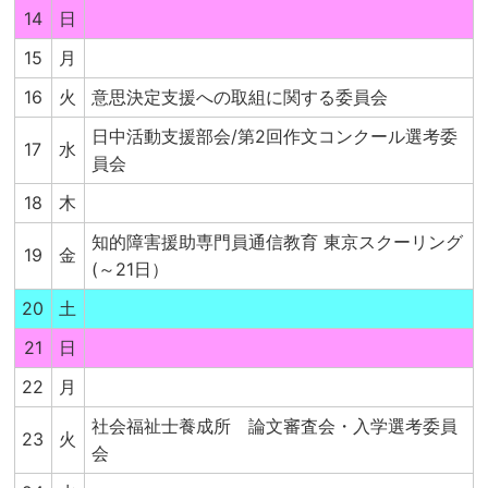
14
日
15
月
16
火
意思決定支援への取組に関する委員会
日中活動支援部会/第2回作文コンクール選考委
17
水
員会
18
木
知的障害援助専門員通信教育 東京スクーリング
19
金
(～21日）
20
土
21
日
22
月
社会福祉士養成所 論文審査会・入学選考委員
23
火
会