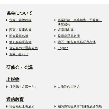
協会について
定款・諸規程等
事業計画・事業報告・予算書・
決算報告
理事・監事名簿
評議員名簿
部会委員名簿
委員会委員名簿
地方会会長名簿
地区・地方会事務局所在地
当協会の交通案内図
English
お問い合わせ
研修会・会議
出版物
月刊誌「さぽーと」
出版物のご購入
通信教育
社会福祉士養成所
知的障害援助専門員養成通信教