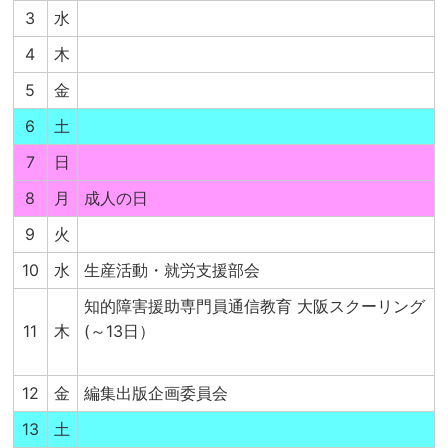
3
水
4
木
5
金
6
土
7
日
8
月
成人の日
9
火
10
水
生産活動・就労支援部会
知的障害援助専門員通信教育 大阪スクーリング
11
木
(～13日）
12
金
編集出版企画委員会
13
土