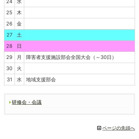
24
水
25
木
26
金
27
土
28
日
29
月
障害者支援施設部会全国大会（～30日）
30
火
31
水
地域支援部会
研修会・会議
ページの先頭へ