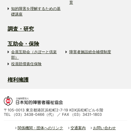
育
知的障害を理解するための基
礎講座
調査・研究
互助会・保険
会員互助会（さぽーと倶楽
障害者施設総合補償制度
部）
役員賠償責任保険
権利擁護
〒105-0013 東京都港区浜松町2-7-19 KDX浜松町ビル６階
TEL （03）3438-0466（代） ／ FAX （03）3431-1803
関係機関・団体へのリンク
交通案内
お問い合わせ