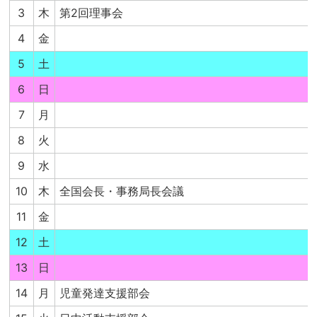
3
木
第2回理事会
4
金
5
土
6
日
7
月
8
火
9
水
10
木
全国会長・事務局長会議
11
金
12
土
13
日
14
月
児童発達支援部会