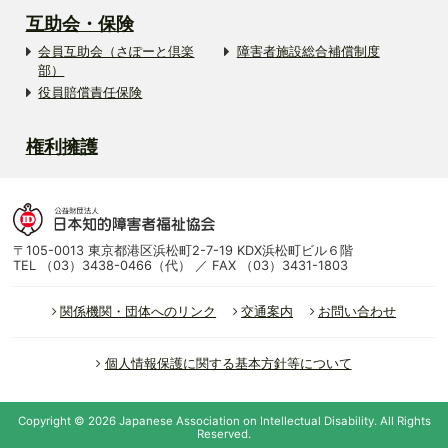
互助会・保険
会員互助会（さぽーと倶楽
障害者施設総合補償制度
部）
役員賠償責任保険
権利擁護
〒105-0013 東京都港区浜松町2-7-19 KDX浜松町ビル６階
TEL （03）3438-0466（代） ／ FAX （03）3431-1803
関係機関・団体へのリンク
交通案内
お問い合わせ
個人情報保護に関する基本方針等について
Copyright ©
2026
Japanese Association on Intellectual Disability.
All Rights
Reserved.