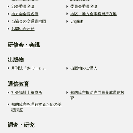
部会委員名簿
委員会委員名簿
地方会会長名簿
地区・地方会事務局所在地
当協会の交通案内図
English
お問い合わせ
研修会・会議
出版物
月刊誌「さぽーと」
出版物のご購入
通信教育
社会福祉士養成所
知的障害援助専門員養成通信教
育
知的障害を理解するための基
礎講座
調査・研究