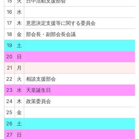
15
火
日中活動支援部会
16
水
17
木
意思決定支援等に関する委員会
18
金
部会長・副部会長会議
19
土
20
日
21
月
22
火
相談支援部会
23
水
天皇誕生日
24
木
政策委員会
25
金
26
土
27
日