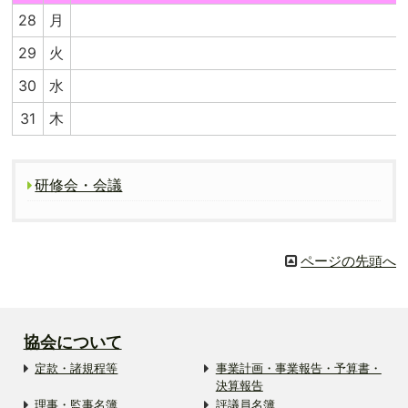
28
月
29
火
30
水
31
木
研修会・会議
ページの先頭へ
協会について
定款・諸規程等
事業計画・事業報告・予算書・
決算報告
理事・監事名簿
評議員名簿