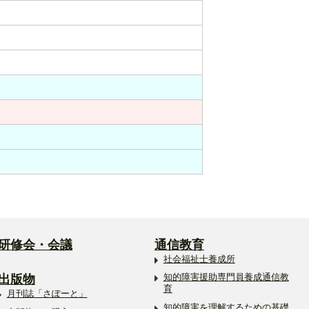
研修会・会議
通信教育
社会福祉士養成所
出版物
知的障害援助専門員養成通信教
育
月刊誌「さぽーと」
知的障害を理解するための基礎