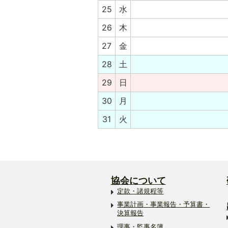
25
水
26
木
27
金
28
土
29
日
30
月
31
火
協会について
定款・諸規程等
事業計画・事業報告・予算書・
決算報告
理事・監事名簿