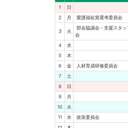
1
日
2
月
愛護福祉賞選考委員会
部会協議会・支援スタッ
3
火
会
4
水
5
木
6
金
人材育成研修委員会
7
土
8
日
9
月
10
火
11
水
政策委員会
12
木