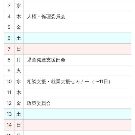
3
水
4
木
人権・倫理委員会
5
金
6
土
7
日
8
月
児童発達支援部会
9
火
10
水
相談支援・就業支援セミナー（〜11日）
11
木
12
金
政策委員会
13
土
14
日