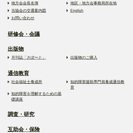
地方会会長名簿
地区・地方会事務局所在地
当協会の交通案内図
English
お問い合わせ
研修会・会議
出版物
月刊誌「さぽーと」
出版物のご購入
通信教育
社会福祉士養成所
知的障害援助専門員養成通信教
育
知的障害を理解するための基
礎講座
調査・研究
互助会・保険