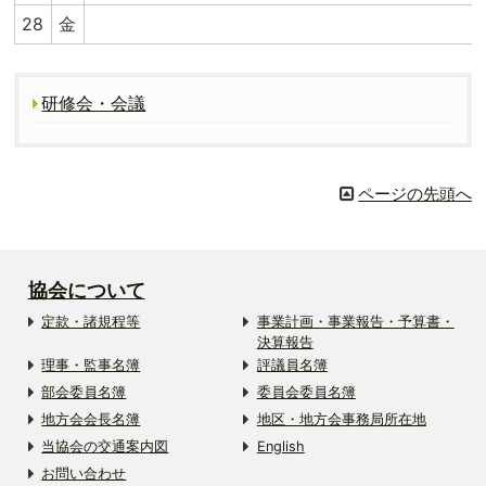
28
金
研修会・会議
ページの先頭へ
協会について
定款・諸規程等
事業計画・事業報告・予算書・
決算報告
理事・監事名簿
評議員名簿
部会委員名簿
委員会委員名簿
地方会会長名簿
地区・地方会事務局所在地
当協会の交通案内図
English
お問い合わせ