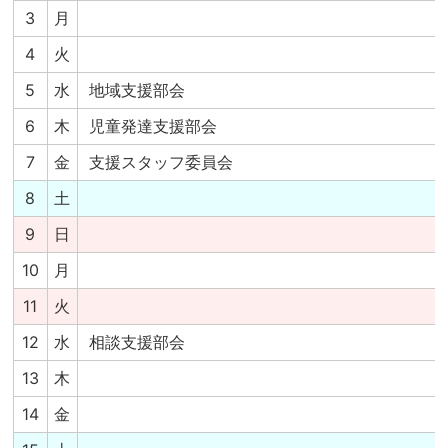
3
月
4
火
5
水
地域支援部会
6
木
児童発達支援部会
7
金
支援スタッフ委員会
8
土
9
日
10
月
11
火
12
水
相談支援部会
13
木
14
金