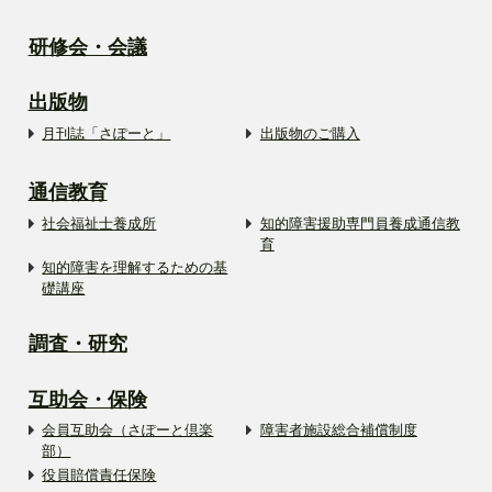
研修会・会議
出版物
月刊誌「さぽーと」
出版物のご購入
通信教育
社会福祉士養成所
知的障害援助専門員養成通信教
育
知的障害を理解するための基
礎講座
調査・研究
互助会・保険
会員互助会（さぽーと倶楽
障害者施設総合補償制度
部）
役員賠償責任保険