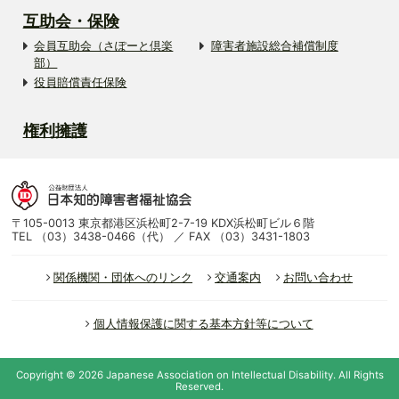
互助会・保険
会員互助会（さぽーと倶楽
障害者施設総合補償制度
部）
役員賠償責任保険
権利擁護
〒105-0013 東京都港区浜松町2-7-19 KDX浜松町ビル６階
TEL （03）3438-0466（代） ／ FAX （03）3431-1803
関係機関・団体へのリンク
交通案内
お問い合わせ
個人情報保護に関する基本方針等について
Copyright ©
2026
Japanese Association on Intellectual Disability.
All Rights
Reserved.