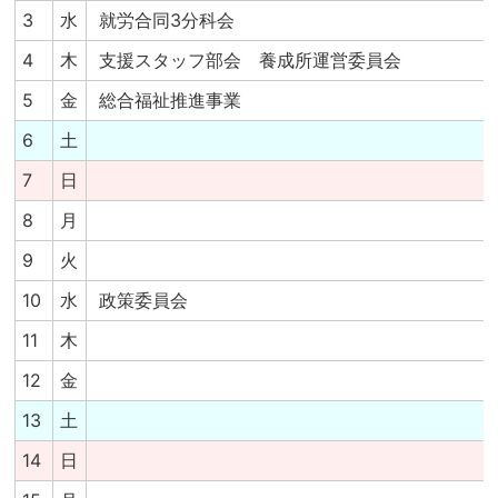
3
水
就労合同3分科会
4
木
支援スタッフ部会 養成所運営委員会
5
金
総合福祉推進事業
6
土
7
日
8
月
9
火
10
水
政策委員会
11
木
12
金
13
土
14
日