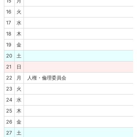
15
月
16
火
17
水
18
木
19
金
20
土
21
日
22
月
人権・倫理委員会
23
火
24
水
25
木
26
金
27
土