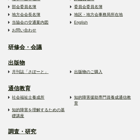
部会委員名簿
委員会委員名簿
地方会会長名簿
地区・地方会事務局所在地
当協会の交通案内図
English
お問い合わせ
研修会・会議
出版物
月刊誌「さぽーと」
出版物のご購入
通信教育
社会福祉士養成所
知的障害援助専門員養成通信教
育
知的障害を理解するための基
礎講座
調査・研究