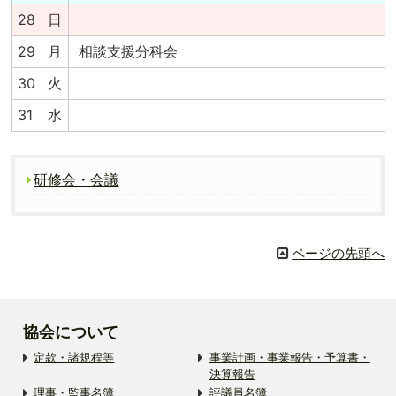
28
日
29
月
相談支援分科会
30
火
31
水
研修会・会議
ページの先頭へ
協会について
定款・諸規程等
事業計画・事業報告・予算書・
決算報告
理事・監事名簿
評議員名簿