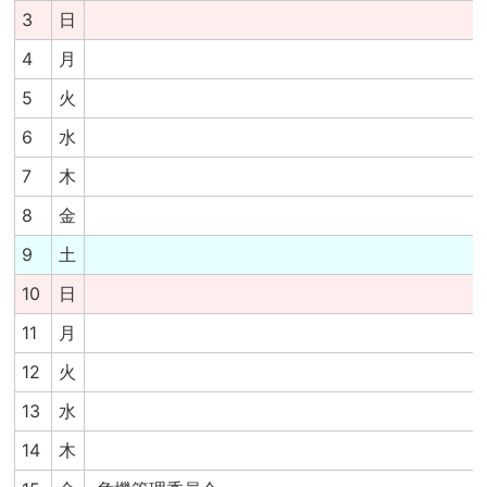
3
日
4
月
5
火
6
水
7
木
8
金
9
土
10
日
11
月
12
火
13
水
14
木