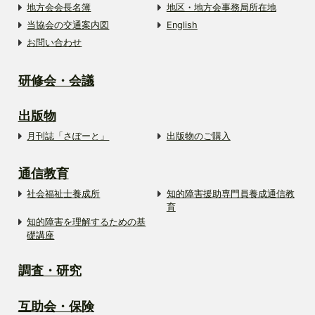
地方会会長名簿
地区・地方会事務局所在地
当協会の交通案内図
English
お問い合わせ
研修会・会議
出版物
月刊誌「さぽーと」
出版物のご購入
通信教育
社会福祉士養成所
知的障害援助専門員養成通信教
育
知的障害を理解するための基
礎講座
調査・研究
互助会・保険