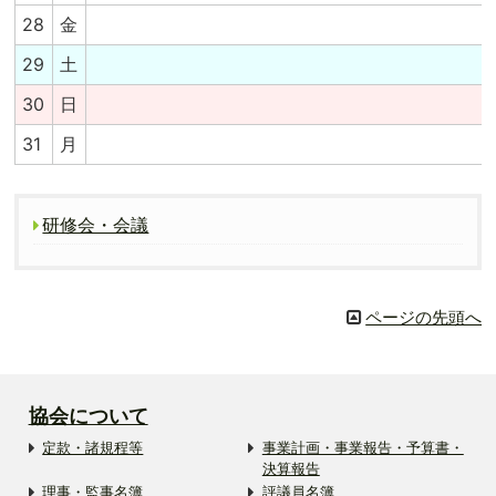
28
金
29
土
30
日
31
月
研修会・会議
ページの先頭へ
協会について
定款・諸規程等
事業計画・事業報告・予算書・
決算報告
理事・監事名簿
評議員名簿