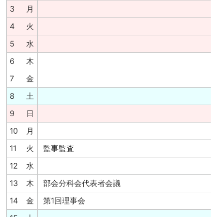
3
月
4
火
5
水
6
木
7
金
8
土
9
日
10
月
11
火
監事監査
12
水
13
木
部会分科会代表者会議
14
金
第1回理事会