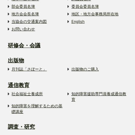
部会委員名簿
委員会委員名簿
地方会会長名簿
地区・地方会事務局所在地
当協会の交通案内図
English
お問い合わせ
研修会・会議
出版物
月刊誌「さぽーと」
出版物のご購入
通信教育
社会福祉士養成所
知的障害援助専門員養成通信教
育
知的障害を理解するための基
礎講座
調査・研究