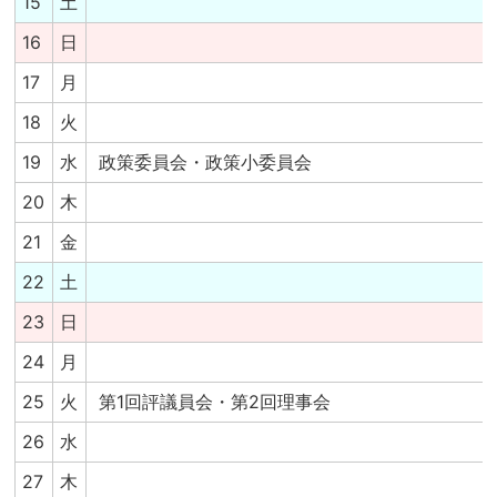
15
土
16
日
17
月
18
火
19
水
政策委員会・政策小委員会
20
木
21
金
22
土
23
日
24
月
25
火
第1回評議員会・第2回理事会
26
水
27
木