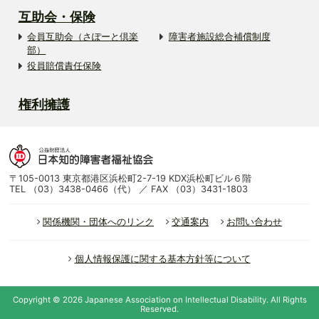
互助会・保険
会員互助会（さぽーと倶楽
障害者施設総合補償制度
部）
役員賠償責任保険
権利擁護
〒105-0013 東京都港区浜松町2-7-19 KDX浜松町ビル６階
TEL （03）3438-0466（代） ／ FAX （03）3431-1803
関係機関・団体へのリンク
交通案内
お問い合わせ
個人情報保護に関する基本方針等について
Copyright ©
2026
Japanese Association on Intellectual Disability.
All Rights
Reserved.