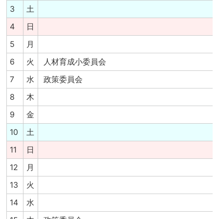
3
土
4
日
5
月
6
火
人材育成小委員会
7
水
政策委員会
8
木
9
金
10
土
11
日
12
月
13
火
14
水