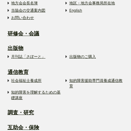
地方会会長名簿
地区・地方会事務局所在地
当協会の交通案内図
English
お問い合わせ
研修会・会議
出版物
月刊誌「さぽーと」
出版物のご購入
通信教育
社会福祉士養成所
知的障害援助専門員養成通信教
育
知的障害を理解するための基
礎講座
調査・研究
互助会・保険